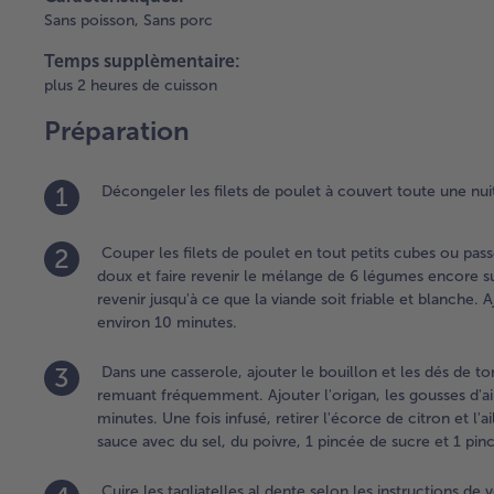
Sans poisson,
Sans porc
Temps supplèmentaire:
plus 2 heures de cuisson
Préparation
1
Décongeler les filets de poulet à couvert toute une nuit
2
Couper les filets de poulet en tout petits cubes ou pass
doux et faire revenir le mélange de 6 légumes encore s
revenir jusqu'à ce que la viande soit friable et blanche.
environ 10 minutes.
3
Dans une casserole, ajouter le bouillon et les dés de tom
remuant fréquemment. Ajouter l'origan, les gousses d'ail
minutes. Une fois infusé, retirer l'écorce de citron et l'
sauce avec du sel, du poivre, 1 pincée de sucre et 1 pi
Cuire les tagliatelles al dente selon les instructions de v