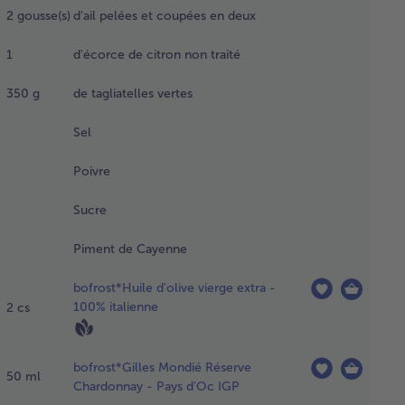
hoir à
2
gousse(s)
d'ail pelées et coupées en deux
nde.
uffer
1
d'écorce de citron non traité
uile
ns une
350
g
de tagliatelles vertes
serole
eu doux
Sel
faire
enir le
Poivre
lange
6
Sucre
gumes
core
Piment de Cayenne
gelé
elques
bofrost*Huile d'olive vierge extra -
utes.
100% italienne
2
cs
uter
rceaux
bofrost*Gilles Mondié Réserve
poulet
50
ml
Chardonnay - Pays d'Oc IGP
faire