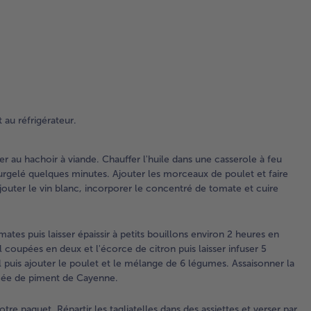
hac
via
Cha
l'h
da
cas
à f
et 
 au réfrigérateur.
rev
mé
de 
er au hachoir à viande. Chauffer l'huile dans une casserole à feu
lé
urgelé quelques minutes. Ajouter les morceaux de poulet et faire
en
 Ajouter le vin blanc, incorporer le concentré de tomate et cuire
sur
qu
min
ates puis laisser épaissir à petits bouillons environ 2 heures en
Ajo
 coupées en deux et l'écorce de citron puis laisser infuser 5
les
ail puis ajouter le poulet et le mélange de 6 légumes. Assaisonner la
mo
ncée de piment de Cayenne.
de 
et 
otre paquet. Répartir les tagliatelles dans des assiettes et verser par