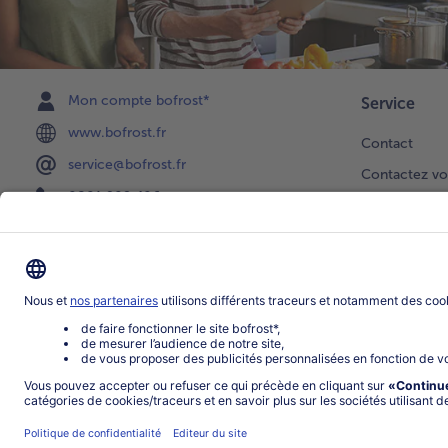
Mon compte bofrost*
Service
www.bofrost.fr
Contact
service@bofrost.fr
Contactez vo
0801 902 406
Faire une sél
Lu-Ve : 9h - 20h (appel non surtaxé)
Newsletter
Demande de 
Notre catalo
Visite du ven
Application
Parrainage