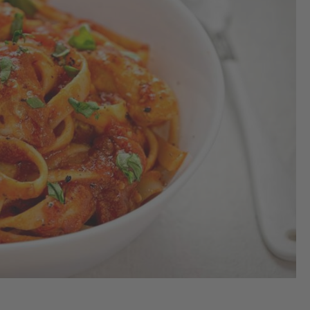
1.
Dé
les
pou
co
tou
nui
réf
2.
Co
les
de 
en 
pet
cu
pas