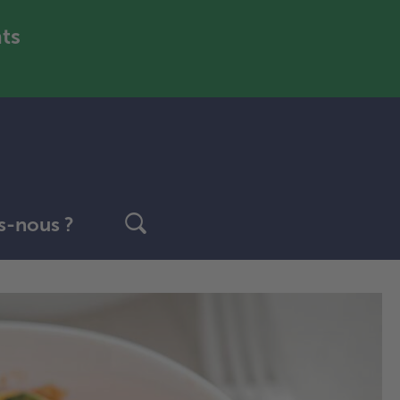
nts
-nous ?