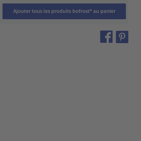
enir
qu'à ce
Ajouter tous les produits bofrost* au panier
 la
nde soit
able et
teilen
pin
nche.
uter le
it
 blanc,
orporer
ncentré
 tomate
cuire
iron 10
utes.
ns une
serole,
uter le
illon et les