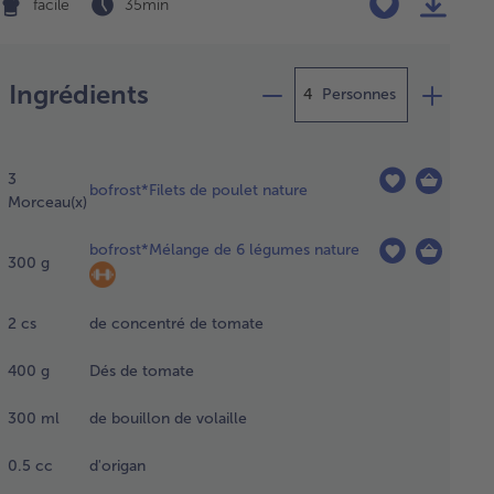
facile
35 min
Préparation
Ingrédients
Personnes
congeler
 filets de
3
let à
bofrost*Filets de poulet nature
Morceau(x)
uvert
te une
bofrost*Mélange de 6 légumes nature
t au
300
g
rigérateur.
2
cs
de concentré de tomate
uper
400
g
Dés de tomate
 filets
poulet
300
ml
de bouillon de volaille
tout
its
bes ou
0.5
cc
d'origan
ser au