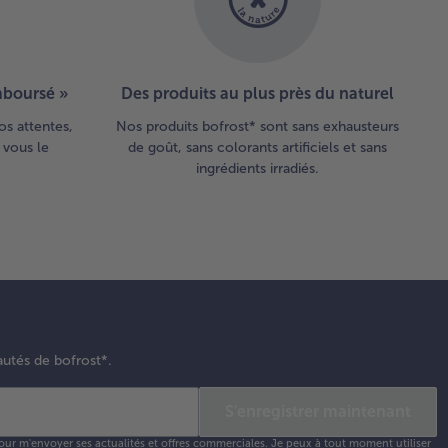
s ajouter le
let et le
lange de 6
gumes.
emboursé »
Des produits au plus près du naturel
aisonner la
ce avec du
os attentes,
Nos produits bofrost* sont sans exhausteurs
, du poivre,
 vous le
de goût, sans colorants artificiels et sans
incée de
ingrédients irradiés.
re et 1
cée de
ment de
yenne.
re les
liatelles
dente
autés de bofrost*.
on les
tructions
S'enregistrer maintenant
votre
uet.
our m'envoyer ses actualités et offres commerciales. Je peux à tout moment utiliser