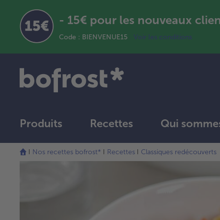
- 15€ pour les nouveaux clie
Code : BIENVENUE15
Voir les conditions
Produits
Recettes
Qui sommes
Nos recettes bofrost*
Recettes
Classiques redécouverts