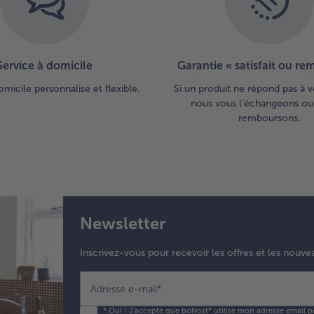
pui
pou
mé
lé
Service à domicile
Garantie « satisfait ou r
Ass
sau
omicile personnalisé et flexible.
Si un produit ne répond pas à v
sel
nous vous l’échangeons ou
1 p
remboursons.
suc
pin
pi
Ca
4.
Cui
Newsletter
tag
al 
Inscrivez-vous pour recevoir les offres et les nouve
sel
ins
Adresse e-mail
*
de 
paq
*
Oui ! J'accepte que bofrost* utilise mon adresse email p