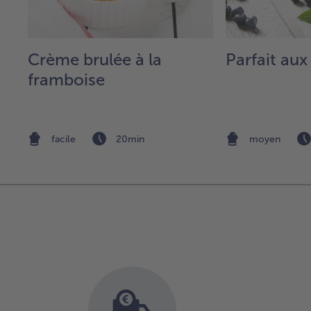
Crème brulée à la
Parfait aux
framboise
facile
20min
moyen