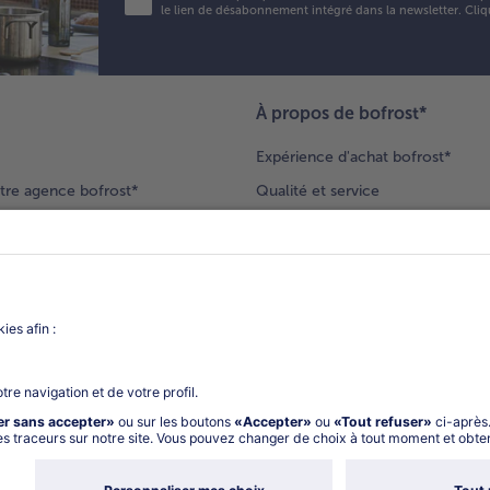
Rép
le lien de désabonnement intégré dans la newsletter. Cliq
tag
dan
ass
ver
À propos de bofrost*
des
bol
Expérience d'achat bofrost*
de 
tre agence bofrost*
Qualité et service
ection produits
Nos engagements
Nouveaux clients
catalogue
Nous rejoindre
gue
Vos questions
deur-conseil