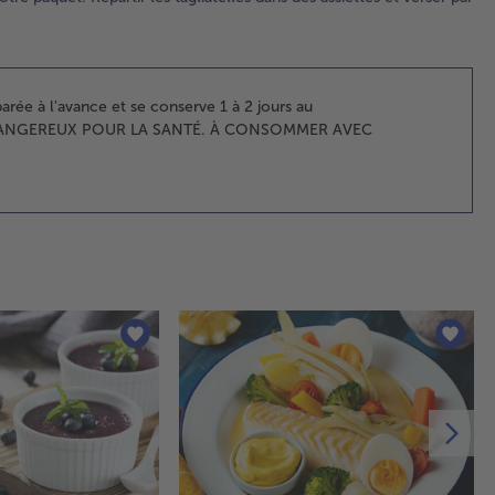
rev
jus
que
via
fri
arée à l'avance et se conserve 1 à 2 jours au
bla
ST DANGEREUX POUR LA SANTÉ. À CONSOMMER AVEC
Ajo
vin
inc
le
co
de
et 
env
min
3.
Da
cas
ajo
bou