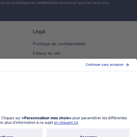
artir les
uez sur la
politique de confidentialité
de bofrost* pour en savoir plus.
liatelles
s des
iettes et
ser par
Légal
sus la
ognaise
Politique de confidentialité
volaille.
Editeur du site
Conditions générales de vente
Conditions générales catalogue en ligne
Index 2026 Femme Homme
Gestion des Cookies