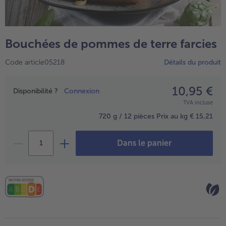
TousPlats cuisinés
Boulangerie & Pâtisserie
TousBoulangerie & Pâtisserie
Entrées, Apéritifs & Snacks
Bouchées de pommes de terre farcies
TousEntrées, Apéritifs & Snacks
Produits non surgelés
Code article05218
Détails du produit
TousProduits non surgelés
100% Végétarien
Tous100% Végétarien
10,95 €
Prix
Disponibilité ?
Connexion
TVA incluse
720 g / 12 pièces
Prix au kg € 15,21
Dans le panier