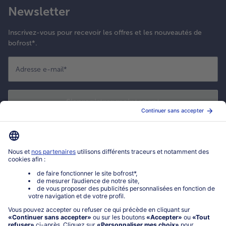
Newsletter
Inscrivez-vous pour recevoir les offres et les nouveautés de
bofrost*.
Adresse e-mail
*
S'enregistrer maintenant
*
Oui ! J'accepte que bofrost* utilise mon adresse email pour m'envoyer
ses actualités et offres commerciales. Je peux à tout moment utiliser le
lien de désabonnement intégré dans la newsletter. Cliquez sur la
politique de confidentialité
de bofrost* pour en savoir plus.
Mon compte bofrost*
www.bofrost.fr
service@bofrost.fr