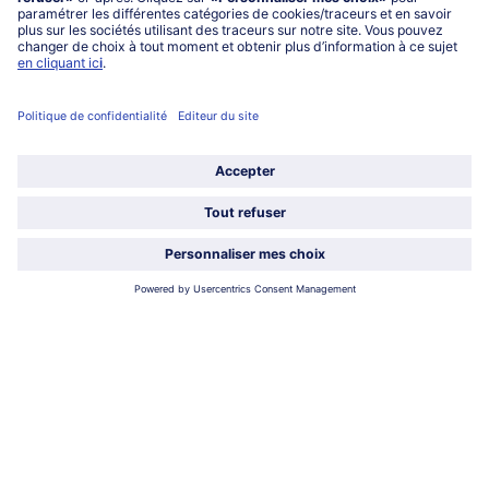
0801 902 406
Lu-Ve : 9h - 20h (appel non surtaxé)
Service
À propos de bofrost*
Légal
Choisir le pays / la langue