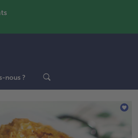
nts
-nous ?