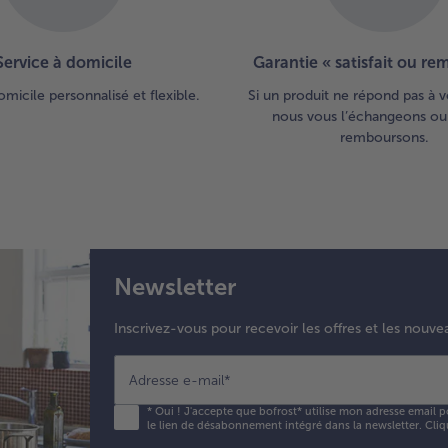
Service à domicile
Garantie « satisfait ou r
omicile personnalisé et flexible.
Si un produit ne répond pas à v
nous vous l’échangeons ou
remboursons.
Newsletter
Inscrivez-vous pour recevoir les offres et les nouve
Adresse e-mail
*
*
Oui ! J'accepte que bofrost* utilise mon adresse email p
le lien de désabonnement intégré dans la newsletter. Cliq