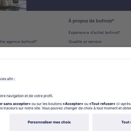
À propos de bofrost*
Expérience d'achat bofrost*
tre agence bofrost*
Qualité et service
ection produits
Nos engagements
Nouveaux clients
catalogue
Nous rejoindre
gue
Vos questions
deur-conseil