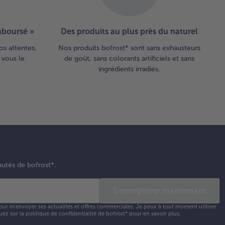
emboursé »
Des produits au plus près du naturel
os attentes,
Nos produits bofrost* sont sans exhausteurs
 vous le
de goût, sans colorants artificiels et sans
ingrédients irradiés.
autés de bofrost*.
S'enregistrer maintenant
our m'envoyer ses actualités et offres commerciales. Je peux à tout moment utiliser
uez sur la
politique de confidentialité
de bofrost* pour en savoir plus.