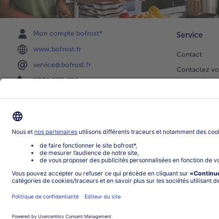
Mon compte bofrost*
Service
www.bofrost.fr
Contact
service@bofrost.fr
Contactez vo
0801 902 406
Faire une sél
Lu-Ve : 9h - 20h (appel non surtaxé)
Newsletter
Demande de 
Notre catalo
Visite du ven
Application
Parrainage