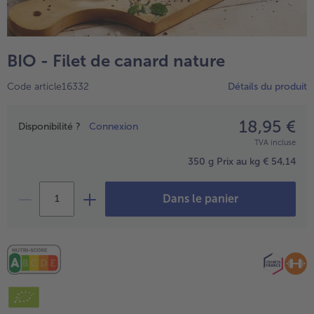
TousPlats cuisinés
Boulangerie & Pâtisserie
TousBoulangerie & Pâtisserie
Entrées, Apéritifs & Snacks
BIO - Filet de canard nature
TousEntrées, Apéritifs & Snacks
Produits non surgelés
Code article16332
Détails du produit
TousProduits non surgelés
100% Végétarien
Tous100% Végétarien
18,95 €
Prix
Disponibilité ?
Connexion
TVA incluse
350 g
Prix au kg € 54,14
Dans le panier