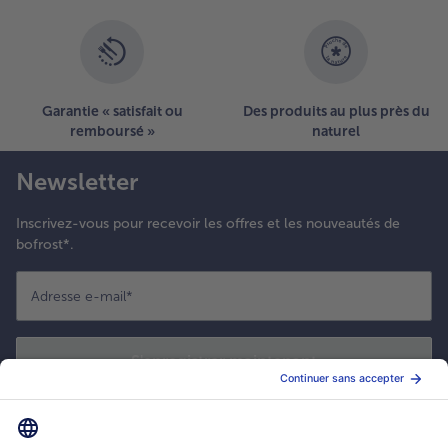
Garantie « satisfait ou
Des produits au plus près du
remboursé »
naturel
Newsletter
Inscrivez-vous pour recevoir les offres et les nouveautés de
bofrost*.
Adresse e-mail
*
S'enregistrer maintenant
*
Oui ! J'accepte que bofrost* utilise mon adresse email pour m'envoyer
ses actualités et offres commerciales. Je peux à tout moment utiliser le
lien de désabonnement intégré dans la newsletter. Cliquez sur la
politique de confidentialité
de bofrost* pour en savoir plus.