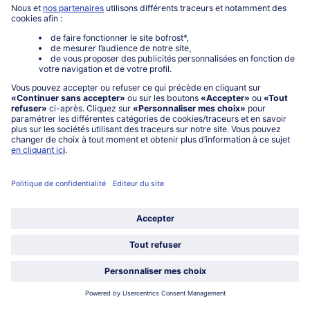
Mon compte bofrost*
www.bofrost.fr
service@bofrost.fr
0801 902 406
Lu-Ve : 9h - 20h (appel non surtaxé)
Service
À propos de bofrost*
Légal