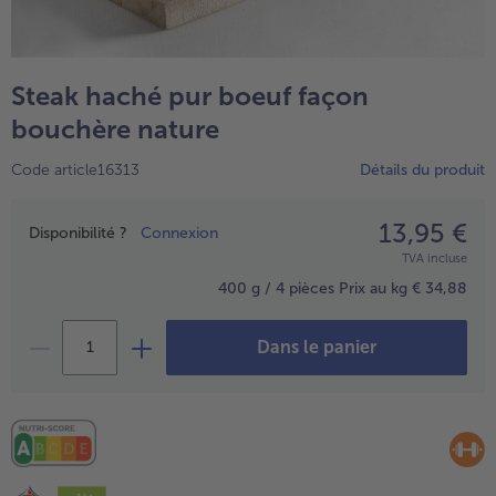
TousPlats cuisinés
Boulangerie & Pâtisserie
TousBoulangerie & Pâtisserie
Entrées, Apéritifs & Snacks
Steak haché pur boeuf façon
TousEntrées, Apéritifs & Snacks
Produits non surgelés
bouchère nature
TousProduits non surgelés
100% Végétarien
Code article16313
Détails du produit
Tous100% Végétarien
13,95 €
Prix
Disponibilité ?
Connexion
TVA incluse
400 g / 4 pièces
Prix au kg € 34,88
Dans le panier