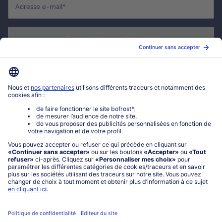
Adresse e-mail
*
S'enregistrer maintenant
*
Oui ! J'accepte que bofrost* utilise mon adresse email pour m'envoyer
ses actualités et offres commerciales. Je peux à tout moment utiliser le
lien de désabonnement intégré dans la newsletter. Cliquez sur la
politique de confidentialité
de bofrost* pour en savoir plus.
Mon compte bofrost*
www.bofrost.fr
service@bofrost.fr
0801 902 406
Lu-Ve : 9h - 20h (appel non surtaxé)
Service