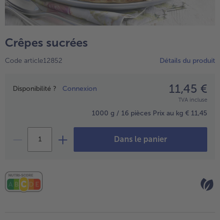
TousPlats cuisinés
Boulangerie & Pâtisserie
TousBoulangerie & Pâtisserie
Entrées, Apéritifs & Snacks
Crêpes sucrées
TousEntrées, Apéritifs & Snacks
Produits non surgelés
Code article12852
Détails du produit
TousProduits non surgelés
100% Végétarien
Tous100% Végétarien
11,45 €
Prix
Disponibilité ?
Connexion
TVA incluse
1000 g / 16 pièces
Prix au kg € 11,45
Dans le panier