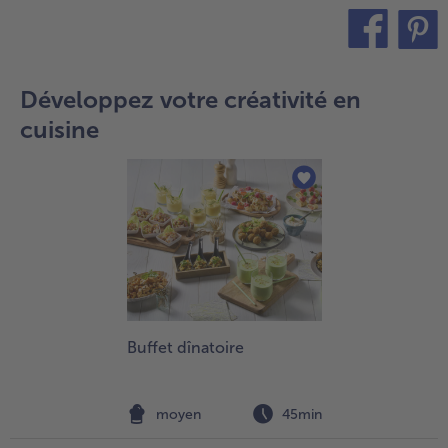
teilen
pin it
Développez votre créativité en
cuisine
Buffet dînatoire
moyen
45min