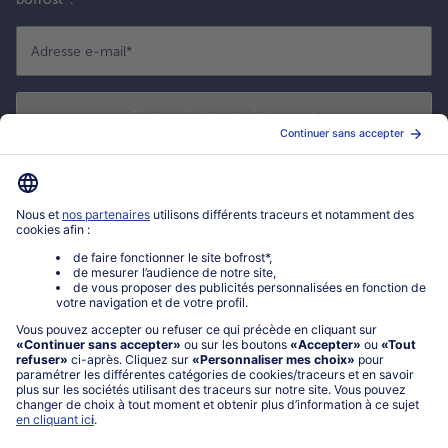
Adresse e-mail
*
S'enregistrer maintenant
*
Oui ! J'accepte que bofrost* utilise mon adresse email pour m'envoyer
ses actualités et offres commerciales. Je peux à tout moment utiliser le
lien de désabonnement intégré dans la newsletter. Cliquez sur la
politique de confidentialité
de bofrost* pour en savoir plus.
Mon compte bofrost*
www.bofrost.fr
service@bofrost.fr
0801 902 406
Lu-Ve : 9h - 20h (appel non surtaxé)