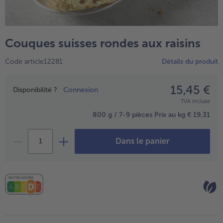
TousPlats cuisinés
Boulangerie & Pâtisserie
TousBoulangerie & Pâtisserie
Entrées, Apéritifs & Snacks
Couques suisses rondes aux raisins
TousEntrées, Apéritifs & Snacks
Produits non surgelés
Code article12281
Détails du produit
TousProduits non surgelés
100% Végétarien
Tous100% Végétarien
15,45 €
Prix
Disponibilité ?
Connexion
TVA incluse
800 g / 7-9 pièces
Prix au kg € 19,31
Dans le panier