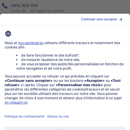
0801 902 406
Lu-Ve : 9h - 20h (appel non surtaxé)
Service
À propos de bofrost*
Légal
Choisir le pays / la langue