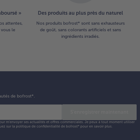
emboursé »
Des produits au plus près du naturel
os attentes,
Nos produits bofrost* sont sans exhausteurs
 vous le
de goût, sans colorants artificiels et sans
ingrédients irradiés.
autés de bofrost*.
S'enregistrer maintenant
our m'envoyer ses actualités et offres commerciales. Je peux à tout moment utiliser
uez sur la
politique de confidentialité
de bofrost* pour en savoir plus.