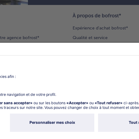
À propos de bofrost*
Expérience d'achat bofrost*
tre agence bofrost*
Qualité et service
ection produits
Nos engagements
Nouveaux clients
catalogue
Nous rejoindre
gue
Vos questions
deur-conseil