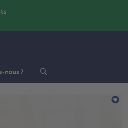
nts
-nous ?