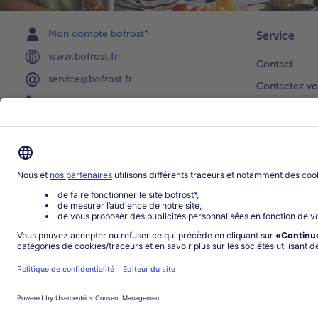
Mon compte bofrost*
Service
www.bofrost.fr
Contact
service@bofrost.fr
Contactez vo
0801 902 406
Faire une sél
Lu-Ve : 9h - 20h (appel non surtaxé)
Newsletter
Demande de 
Notre catalo
Visite du ven
Application
Parrainage