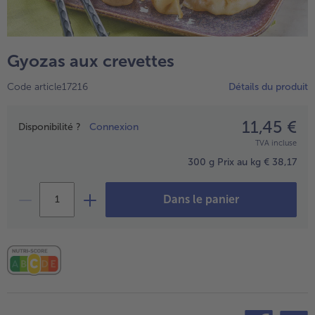
TousPlats cuisinés
Boulangerie & Pâtisserie
TousBoulangerie & Pâtisserie
Entrées, Apéritifs & Snacks
Gyozas aux crevettes
TousEntrées, Apéritifs & Snacks
Produits non surgelés
Code article17216
Détails du produit
TousProduits non surgelés
100% Végétarien
Tous100% Végétarien
11,45 €
Prix
Disponibilité ?
Connexion
TVA incluse
300 g
Prix au kg € 38,17
Dans le panier