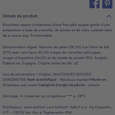
teilen
pin it
Détails du produit
Bouchées vapeur composées d'une fine pâte souple garnie d'une
préparation à base de crevette, de poulet et de chou cuisinés dans
de la sauce soja. Portionnable.
Dénomination légale:
Ravioles de pâtes (38,5%) à la farine de blé
(27%) avec une farce (61,5%) à base de crevettes salicoques
rouges d’Argentine (16,5%) et de viande de poulet (9%). Surgelé.
Élaboré en: Espagne. Origine farine de blé: UE.
Lieu de provenance / Origine:
SALICOQUES ROUGES
D'ARGENTINE
Nom scientifique
:
Pleoticus muelleri
Pêché en
:
Atlantique sud-ouest
Catégorie d'engin de pêche
: chaluts
Stockage:
A conserver au congélateur *** à -18°C
Distributeur:
www.bofrost.com bofrost* Italia S.p.A. Via Clauzetto,
4 IT – 33078 San Vito al Tagliamento (PN)