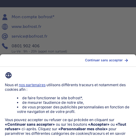
Mon compte bofrost*
www.bofrost.fr
service@bofrost.fr
0801 902 406
Lu-Ve : 9h - 20h (appel non surtaxé)
Service
À propos de bofrost*
Légal