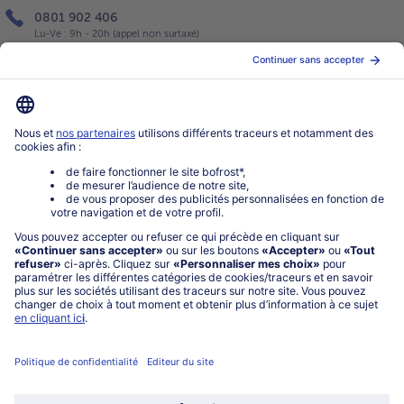
0801 902 406
Lu-Ve : 9h - 20h (appel non surtaxé)
Service
À propos de bofrost*
Légal
Choisir le pays / la langue