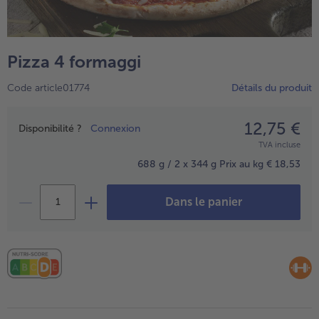
TousPlats cuisinés
Boulangerie & Pâtisserie
TousBoulangerie & Pâtisserie
Entrées, Apéritifs & Snacks
Pizza 4 formaggi
TousEntrées, Apéritifs & Snacks
Produits non surgelés
Code article01774
Détails du produit
TousProduits non surgelés
100% Végétarien
Tous100% Végétarien
12,75 €
Prix
Disponibilité ?
Connexion
TVA incluse
688 g / 2 x 344 g
Prix au kg € 18,53
Dans le panier