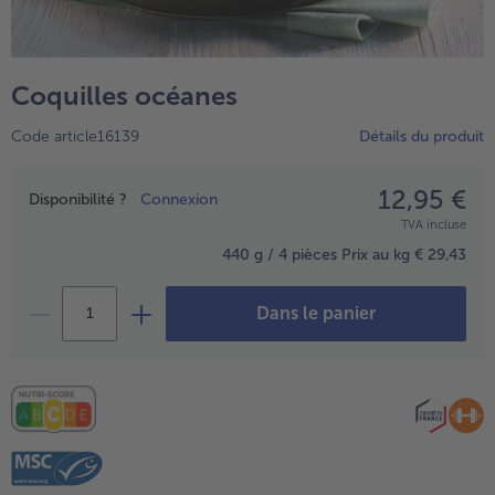
TousPlats cuisinés
Boulangerie & Pâtisserie
TousBoulangerie & Pâtisserie
Entrées, Apéritifs & Snacks
Coquilles océanes
TousEntrées, Apéritifs & Snacks
Produits non surgelés
Code article16139
Détails du produit
TousProduits non surgelés
100% Végétarien
Tous100% Végétarien
12,95 €
Prix
Disponibilité ?
Connexion
TVA incluse
440 g / 4 pièces
Prix au kg € 29,43
Dans le panier