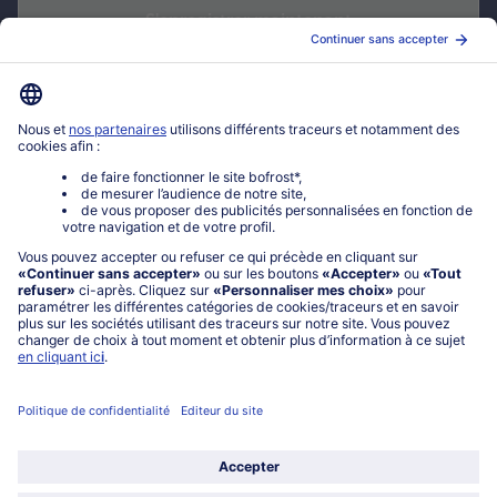
S'enregistrer maintenant
*
Oui ! J'accepte que bofrost* utilise mon adresse email pour m'envoyer
ses actualités et offres commerciales. Je peux à tout moment utiliser le
lien de désabonnement intégré dans la newsletter. Cliquez sur la
politique de confidentialité
de bofrost* pour en savoir plus.
Mon compte bofrost*
www.bofrost.fr
service@bofrost.fr
0801 902 406
Lu-Ve : 9h - 20h (appel non surtaxé)
Service
À propos de bofrost*