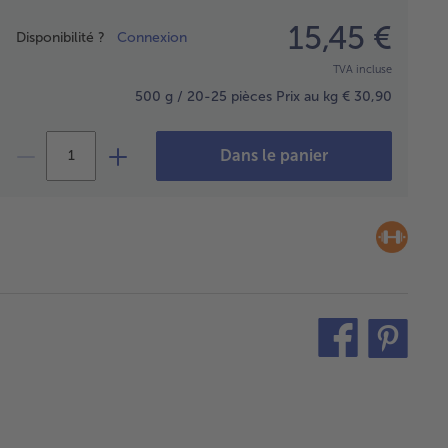
Prix
15,45 €
Disponibilité ?
Connexion
TVA incluse
500 g / 20-25 pièces
Prix au kg € 30,90
Dans le panier
teilen
pin
it