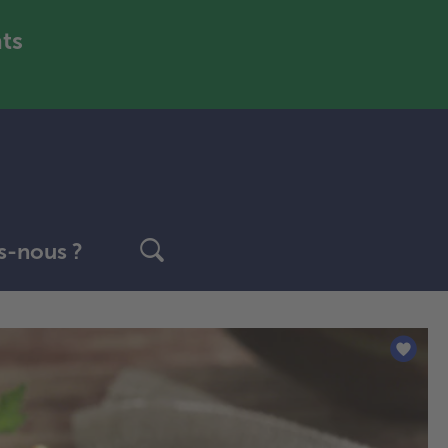
nts
-nous ?