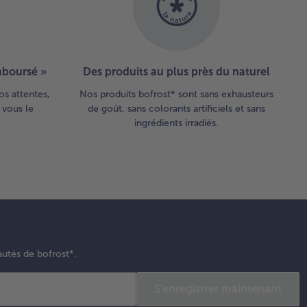
emboursé »
Des produits au plus près du naturel
os attentes,
Nos produits bofrost* sont sans exhausteurs
 vous le
de goût, sans colorants artificiels et sans
ingrédients irradiés.
autés de bofrost*.
S'enregistrer maintenant