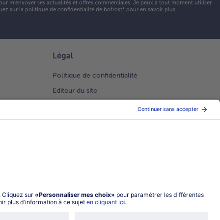
our m'envoyer ses actualités et offres commerciales. Je peux à tout moment utiliser
uez sur la
politique de confidentialité
de bofrost* pour en savoir plus.
Légal
Politique de confidentialité
Editeur du site
Conditions générales de vente
Conditions générales catalogue en ligne
Index 2026 Femme Homme
Gestion des Cookies