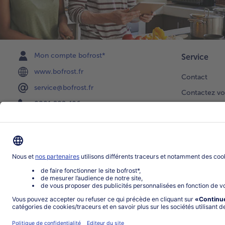
Mon compte bofrost*
Service
www.bofrost.fr
Contact
service@bofrost.fr
Contactez vo
0801 902 406
Faire une sél
Lu-Ve : 9h - 20h (appel non surtaxé)
Newsletter
Demande de 
Notre catalo
Visite du ven
Application
Parrainage