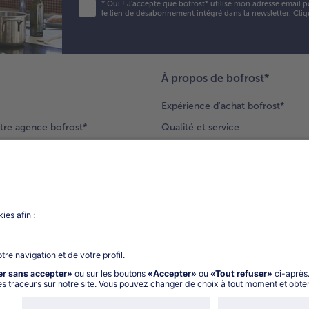
*
Oui ! J'accepte que bofrost* utilise mon adresse email p
le lien de désabonnement intégré dans la newsletter. Cliq
À propos de bofrost*
Expérience d'achat bofrost*
tre agence bofrost*
Qualité et service
ection produits
Nos engagements
Nouveaux clients
catalogue
Nous rejoindre
gue
Vos questions
deur-conseil