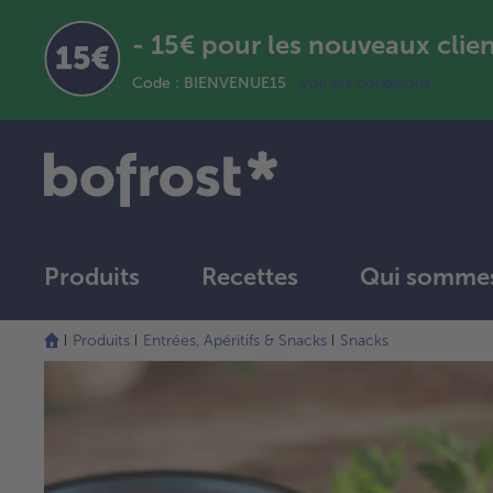
- 15€ pour les nouveaux clie
Code : BIENVENUE15
Voir les conditions
Produits
Recettes
Qui sommes
Produits
Entrées, Apéritifs & Snacks
Snacks