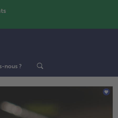
nts
-nous ?