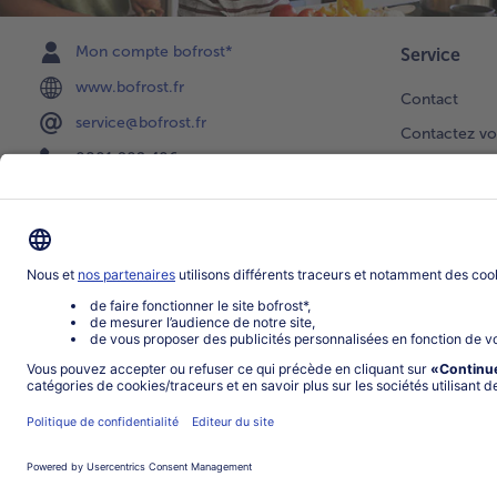
Mon compte bofrost*
Service
www.bofrost.fr
Contact
service@bofrost.fr
Contactez vo
0801 902 406
Faire une sél
Lu-Ve : 9h - 20h (appel non surtaxé)
Newsletter
Demande de 
Notre catalo
Visite du ven
Application
Parrainage