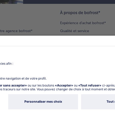
À propos de bofrost*
Expérience d'achat bofrost*
tre agence bofrost*
Qualité et service
ection produits
Nos engagements
Nouveaux clients
catalogue
Nous rejoindre
gue
Vos questions
deur-conseil