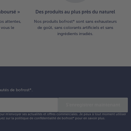
emboursé »
Des produits au plus près du naturel
os attentes,
Nos produits bofrost* sont sans exhausteurs
 vous le
de goût, sans colorants artificiels et sans
ingrédients irradiés.
autés de bofrost*.
S'enregistrer maintenant
our m'envoyer ses actualités et offres commerciales. Je peux à tout moment utiliser
uez sur la
politique de confidentialité
de bofrost* pour en savoir plus.