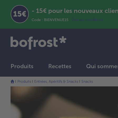
- 15€ pour les nouveaux clie
Code : BIENVENUE15
Voir les conditions
Produits
Recettes
Qui sommes
Produits
Entrées, Apéritifs & Snacks
Snacks