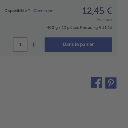
Prix
12,45 €
Disponibilité ?
Connexion
TVA incluse
400 g / 12 pièces
Prix au kg € 31,13
Dans le panier
teilen
pin
it