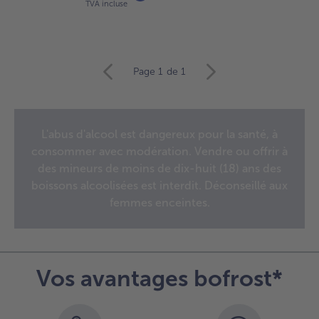
TVA incluse
Continuer
Page 1
de 1
avec
la
vue
d’ensemble
L'abus d'alcool est dangereux pour la santé, à
des
consommer avec modération. Vendre ou offrir à
articles.
Vous
des mineurs de moins de dix-huit (18) ans des
avez
boissons alcoolisées est interdit. Déconseillé aux
5
femmes enceintes.
articles
sur
la
liste.
Vos avantages bofrost*