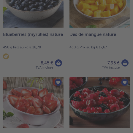
articles
TousPlats cuisinés
sur
Boulangerie & Pâtisserie
la
TousBoulangerie & Pâtisserie
Entrées, Apéritifs & Snacks
liste.
TousEntrées, Apéritifs & Snacks
Produits non surgelés
Blueberries (myrtilles) nature
Dés de mangue nature
TousProduits non surgelés
100% Végétarien
450 g Prix au kg € 18,78
450 g Prix au kg € 17,67
Tous100% Végétarien
8,45 €
7,95 €
TVA incluse
TVA incluse