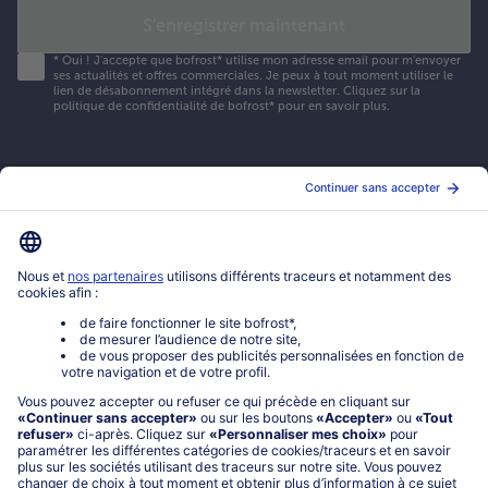
S'enregistrer maintenant
*
Oui ! J'accepte que bofrost* utilise mon adresse email pour m'envoyer
ses actualités et offres commerciales. Je peux à tout moment utiliser le
lien de désabonnement intégré dans la newsletter. Cliquez sur la
politique de confidentialité
de bofrost* pour en savoir plus.
Mon compte bofrost*
www.bofrost.fr
service@bofrost.fr
0801 902 406
Lu-Ve : 9h - 20h (appel non surtaxé)
Service
À propos de bofrost*