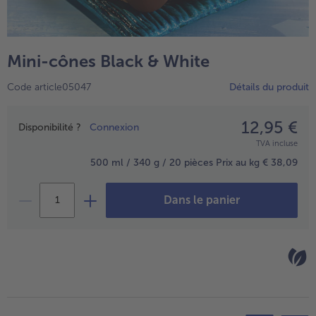
TousPlats cuisinés
Boulangerie & Pâtisserie
TousBoulangerie & Pâtisserie
Entrées, Apéritifs & Snacks
Mini-cônes Black & White
TousEntrées, Apéritifs & Snacks
Produits non surgelés
Code article05047
Détails du produit
TousProduits non surgelés
100% Végétarien
Tous100% Végétarien
12,95 €
Prix
Disponibilité ?
Connexion
TVA incluse
500 ml / 340 g / 20 pièces
Prix au kg € 38,09
Dans le panier