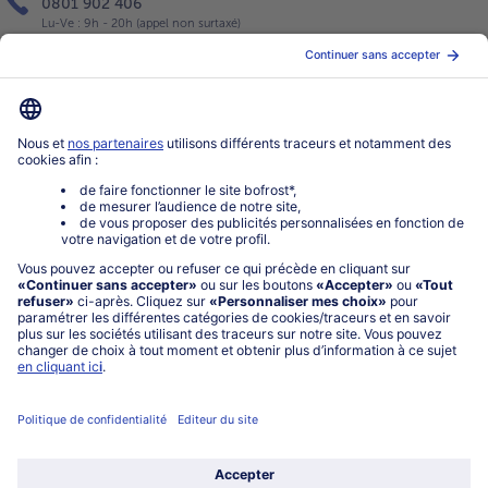
0801 902 406
Lu-Ve : 9h - 20h (appel non surtaxé)
Service
À propos de bofrost*
Légal
Choisir le pays / la langue