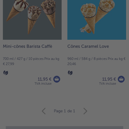
Mini-cônes Barista Caffè
Cônes Caramel Love
700 ml / 427 g / 10 pièces Prix au kg
960 ml / 584 g / 8 pièces Prix au kg €
€ 27,99
20,46
11,95 €
11,95 €
TVA incluse
TVA incluse
Continuer
Page 1
de 1
avec
la
vue