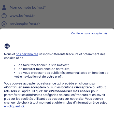
Mon compte bofrost*
www.bofrost.fr
service@bofrost.fr
0801 902 406
Lu-Ve : 9h - 20h (appel non surtaxé)
Service
À propos de bofrost*
Légal