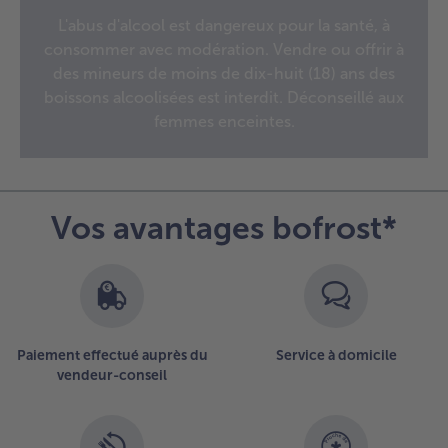
d’ensemble
L'abus d'alcool est dangereux pour la santé, à
des
consommer avec modération. Vendre ou offrir à
articles.
Vous
des mineurs de moins de dix-huit (18) ans des
avez
boissons alcoolisées est interdit. Déconseillé aux
15
femmes enceintes.
articles
sur
la
liste.
Vos avantages bofrost*
Paiement effectué auprès du
Service à domicile
vendeur-conseil