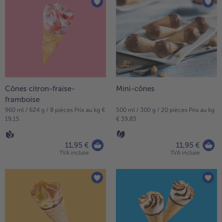
articles
TousPlats cuisinés
sur
Boulangerie & Pâtisserie
la
TousBoulangerie & Pâtisserie
Entrées, Apéritifs & Snacks
liste.
TousEntrées, Apéritifs & Snacks
Produits non surgelés
TousProduits non surgelés
100% Végétarien
Tous100% Végétarien
Cônes citron-fraise-
Mini-cônes
framboise
960 ml / 624 g / 8 pièces Prix au kg €
500 ml / 300 g / 20 pièces Prix au kg
19,15
€ 39,83
11,95 €
11,95 €
TVA incluse
TVA incluse