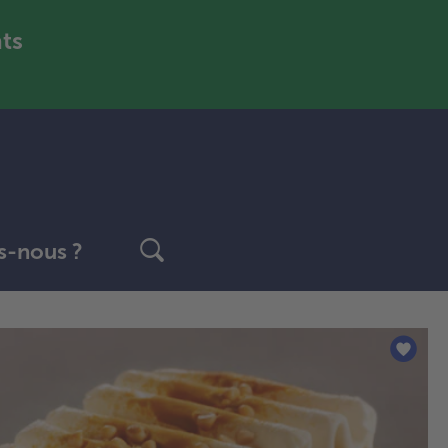
nts
-nous ?