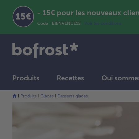
- 15€ pour les nouveaux clie
Code : BIENVENUE15
Voir les conditions
Produits
Recettes
Qui sommes
Produits
Glaces
Desserts glacés