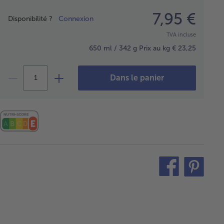
Prix
7,95 €
Disponibilité ?
Connexion
TVA incluse
650 ml / 342 g
Prix au kg € 23,25
Dans le panier
teilen
pin
it