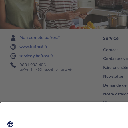
Mon compte bofrost*
Service
www.bofrost.fr
Contact
service@bofrost.fr
Contactez vo
0801 902 406
Faire une sél
Lu-Ve : 9h - 20h (appel non surtaxé)
Newsletter
Demande de 
Notre catalo
Visite du ven
Application
Parrainage