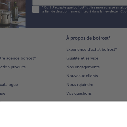
*
Oui ! J'accepte que bofrost* utilise mon adresse email p
le lien de désabonnement intégré dans la newsletter. Cliq
À propos de bofrost*
Expérience d'achat bofrost*
tre agence bofrost*
Qualité et service
ection produits
Nos engagements
Nouveaux clients
catalogue
Nous rejoindre
gue
Vos questions
deur-conseil