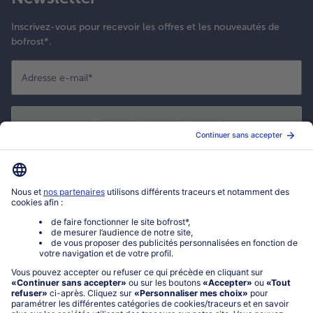
Inscrivez-vous pour recevoir les offres et les nouveautés de
bofrost*.
Adresse e-mail
*
S'enregistrer maintenant
*
Oui ! J'accepte que bofrost* utilise mon adresse email pour m'envoyer
ses actualités et offres commerciales. Je peux à tout moment utiliser le
lien de désabonnement intégré dans la newsletter. Cliquez sur la
politique de confidentialité
de bofrost* pour en savoir plus.
Mon compte bofrost*
www.bofrost.fr
service@bofrost.fr
0801 902 406