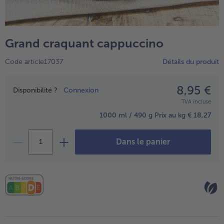
TousPlats cuisinés
Boulangerie & Pâtisserie
TousBoulangerie & Pâtisserie
Entrées, Apéritifs & Snacks
Grand craquant cappuccino
TousEntrées, Apéritifs & Snacks
Produits non surgelés
Code article17037
Détails du produit
TousProduits non surgelés
100% Végétarien
Tous100% Végétarien
8,95 €
Prix
Disponibilité ?
Connexion
TVA incluse
1000 ml / 490 g
Prix au kg € 18,27
Dans le panier