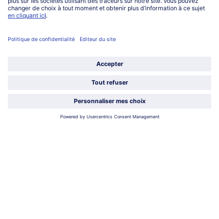
Lu-Ve : 9h - 20h (appel non surtaxé)
Service
À propos de bofrost*
Légal
Choisir le pays / la langue