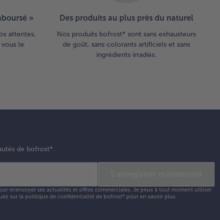
emboursé »
Des produits au plus près du naturel
os attentes,
Nos produits bofrost* sont sans exhausteurs
 vous le
de goût, sans colorants artificiels et sans
ingrédients irradiés.
autés de bofrost*.
S'enregistrer maintenant
our m'envoyer ses actualités et offres commerciales. Je peux à tout moment utiliser
uez sur la
politique de confidentialité
de bofrost* pour en savoir plus.