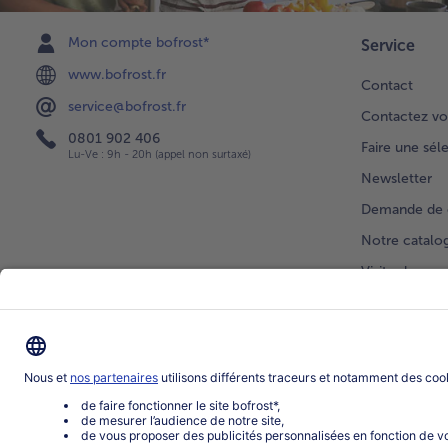
Mon compte bofrost*
Service
www.bofrost.fr
Contact
service@bofrost.fr
Contactez vo
0801 902 406
Faire une sél
Lu-Ve : 9h - 20h (appel non surtaxé)
Newsletter
Demande de 
Notre catalo
Visite du ven
Application
Parrainage