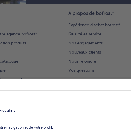
À propos de bofrost*
Expérience d'achat bofrost*
tre agence bofrost*
Qualité et service
ection produits
Nos engagements
Nouveaux clients
catalogue
Nous rejoindre
gue
Vos questions
deur-conseil