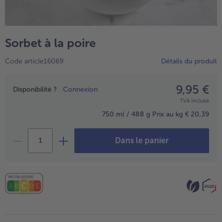
TousPlats cuisinés
Boulangerie & Pâtisserie
TousBoulangerie & Pâtisserie
Entrées, Apéritifs & Snacks
Sorbet à la poire
TousEntrées, Apéritifs & Snacks
Produits non surgelés
Code article16069
Détails du produit
TousProduits non surgelés
100% Végétarien
Tous100% Végétarien
9,95 €
Prix
Disponibilité ?
Connexion
TVA incluse
750 ml / 488 g
Prix au kg € 20,39
Dans le panier