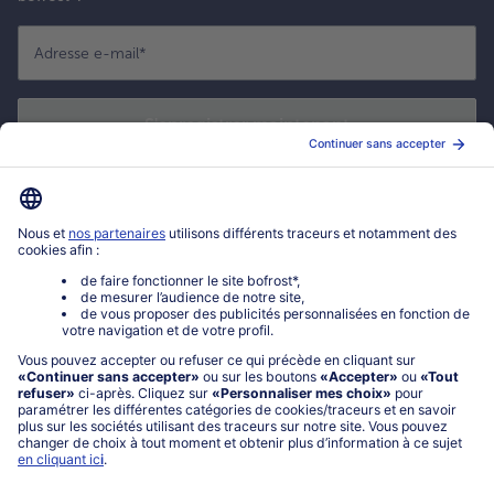
Adresse e-mail
*
S'enregistrer maintenant
*
Oui ! J'accepte que bofrost* utilise mon adresse email pour m'envoyer
ses actualités et offres commerciales. Je peux à tout moment utiliser le
lien de désabonnement intégré dans la newsletter. Cliquez sur la
politique de confidentialité
de bofrost* pour en savoir plus.
Mon compte bofrost*
www.bofrost.fr
service@bofrost.fr
0801 902 406
Lu-Ve : 9h - 20h (appel non surtaxé)