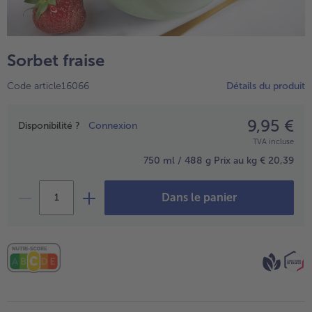
TousPlats cuisinés
Boulangerie & Pâtisserie
TousBoulangerie & Pâtisserie
Entrées, Apéritifs & Snacks
Sorbet fraise
TousEntrées, Apéritifs & Snacks
Produits non surgelés
Code article16066
Détails du produit
TousProduits non surgelés
100% Végétarien
Tous100% Végétarien
9,95 €
Prix
Disponibilité ?
Connexion
TVA incluse
750 ml / 488 g
Prix au kg € 20,39
Dans le panier