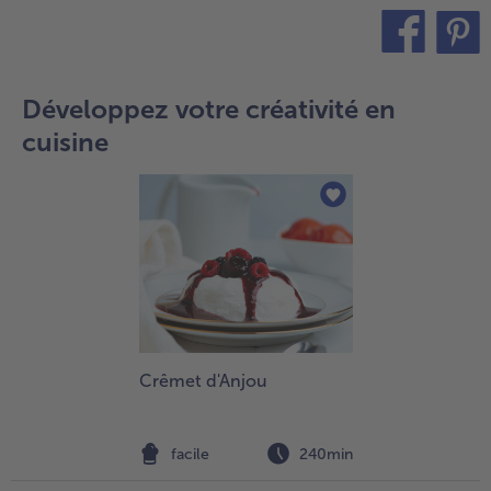
teilen
pin it
Développez votre créativité en
cuisine
Crêmet d'Anjou
facile
240min