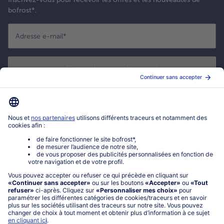
bofrost*.
Adresse e-mail
*
S'enregistrer maintenant
*
Oui ! J'accepte que bofrost* utilise mon adresse email pour m'envoyer
ses actualités et offres commerciales. Je peux à tout moment utiliser le
lien de désabonnement intégré dans la newsletter. Cliquez sur la
politique de confidentialité
de bofrost* pour en savoir plus.
Mon compte bofrost*
www.bofrost.fr
service@bofrost.fr
0801 902 406
Lu-Ve : 9h - 20h (appel non surtaxé)