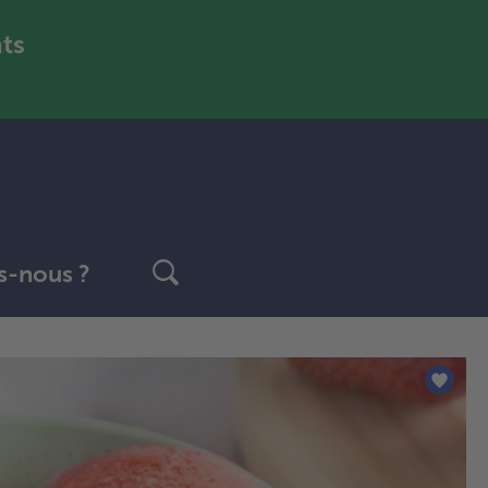
nts
-nous ?