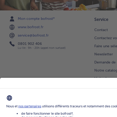
Mon compte bofrost*
Service
www.bofrost.fr
Contact
service@bofrost.fr
Contactez vo
0801 902 406
Faire une sél
Lu-Ve : 9h - 20h (appel non surtaxé)
Newsletter
Demande de 
Notre catalo
Visite du ven
Application
Parrainage