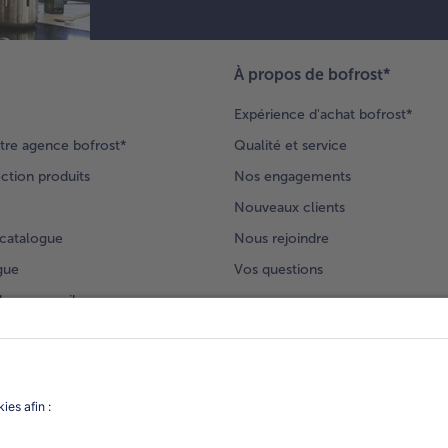
À propos de bofrost*
Expérience d'achat bofrost*
tre agence bofrost*
Qualité et service
ection produits
Nos engagements
Nouveaux clients
catalogue
Nous rejoindre
gue
Vos questions
deur-conseil