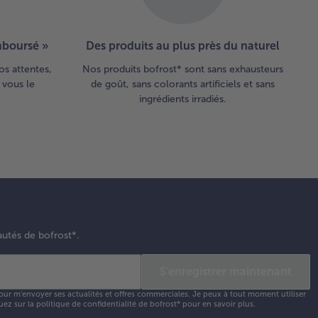
emboursé »
Des produits au plus près du naturel
os attentes,
Nos produits bofrost* sont sans exhausteurs
 vous le
de goût, sans colorants artificiels et sans
ingrédients irradiés.
autés de bofrost*.
S'enregistrer maintenant
our m'envoyer ses actualités et offres commerciales. Je peux à tout moment utiliser
uez sur la
politique de confidentialité
de bofrost* pour en savoir plus.