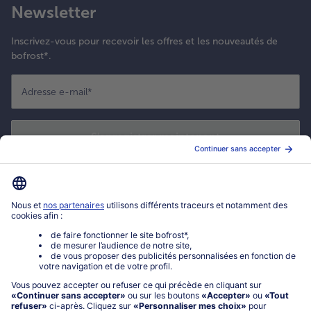
Newsletter
Inscrivez-vous pour recevoir les offres et les nouveautés de
bofrost*.
Adresse e-mail
*
S'enregistrer maintenant
*
Oui ! J'accepte que bofrost* utilise mon adresse email pour m'envoyer
ses actualités et offres commerciales. Je peux à tout moment utiliser le
lien de désabonnement intégré dans la newsletter. Cliquez sur la
politique de confidentialité
de bofrost* pour en savoir plus.
Mon compte bofrost*
www.bofrost.fr
service@bofrost.fr