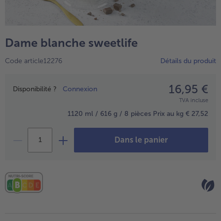
TousPlats cuisinés
Boulangerie & Pâtisserie
TousBoulangerie & Pâtisserie
Entrées, Apéritifs & Snacks
Dame blanche sweetlife
TousEntrées, Apéritifs & Snacks
Produits non surgelés
Code article12276
Détails du produit
TousProduits non surgelés
100% Végétarien
Tous100% Végétarien
16,95 €
Prix
Disponibilité ?
Connexion
TVA incluse
1120 ml / 616 g / 8 pièces
Prix au kg € 27,52
Dans le panier