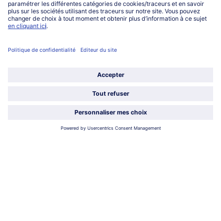
0801 902 406
Lu-Ve : 9h - 20h (appel non surtaxé)
Service
À propos de bofrost*
Légal
Choisir le pays / la langue