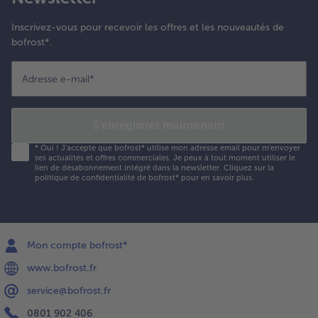
Inscrivez-vous pour recevoir les offres et les nouveautés de
bofrost*.
Adresse e-mail
*
S'enregistrer maintenant
*
Oui ! J'accepte que bofrost* utilise mon adresse email pour m'envoyer
ses actualités et offres commerciales. Je peux à tout moment utiliser le
lien de désabonnement intégré dans la newsletter. Cliquez sur la
politique de confidentialité
de bofrost* pour en savoir plus.
Mon compte bofrost*
www.bofrost.fr
service@bofrost.fr
0801 902 406