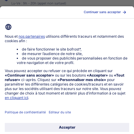
Lu-Ve : 9h - 20h (appel non surtaxé)
Service
À propos de bofrost*
Légal
Choisir le pays / la langue