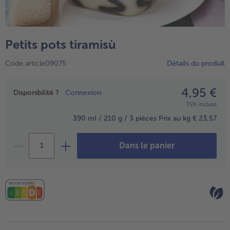
TousPlats cuisinés
Boulangerie & Pâtisserie
TousBoulangerie & Pâtisserie
Entrées, Apéritifs & Snacks
Petits pots tiramisù
TousEntrées, Apéritifs & Snacks
Produits non surgelés
Code article09075
Détails du produit
TousProduits non surgelés
100% Végétarien
Tous100% Végétarien
4,95 €
Prix
Disponibilité ?
Connexion
TVA incluse
390 ml / 210 g / 3 pièces
Prix au kg € 23,57
Dans le panier