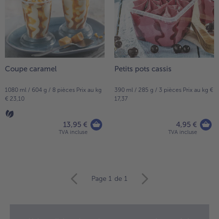
Coupe caramel
Petits pots cassis
1080 ml / 604 g / 8 pièces Prix au kg
390 ml / 285 g / 3 pièces Prix au kg €
€ 23,10
17,37
13,95 €
4,95 €
TVA incluse
TVA incluse
Continuer
Page 1
de 1
avec
la
vue
d’ensemble