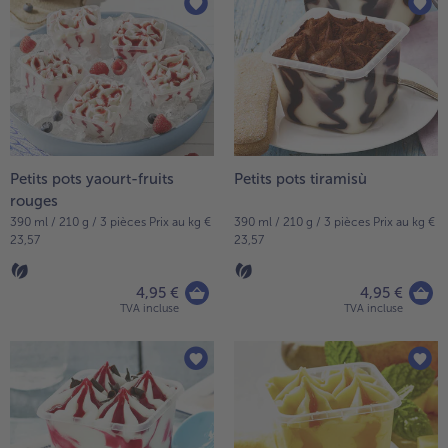
articles
TousPlats cuisinés
sur
Boulangerie & Pâtisserie
la
TousBoulangerie & Pâtisserie
Entrées, Apéritifs & Snacks
liste.
TousEntrées, Apéritifs & Snacks
Produits non surgelés
TousProduits non surgelés
100% Végétarien
Tous100% Végétarien
Petits pots yaourt-fruits
Petits pots tiramisù
rouges
390 ml / 210 g / 3 pièces Prix au kg €
390 ml / 210 g / 3 pièces Prix au kg €
23,57
23,57
4,95 €
4,95 €
TVA incluse
TVA incluse