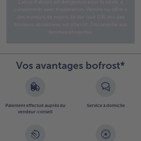
L'abus d'alcool est dangereux pour la santé, à
des
consommer avec modération. Vendre ou offrir à
articles.
Vous
des mineurs de moins de dix-huit (18) ans des
avez
boissons alcoolisées est interdit. Déconseillé aux
15
femmes enceintes.
articles
sur
la
liste.
Vos avantages bofrost*
Paiement effectué auprès du
Service à domicile
vendeur-conseil