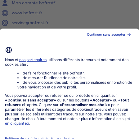
Mon compte bofrost*
www.bofrost.fr
service@bofrost.fr
0801 902 406
Lu-Ve : 9h - 20h (appel non surtaxé)
Service
À propos de bofrost*
Légal