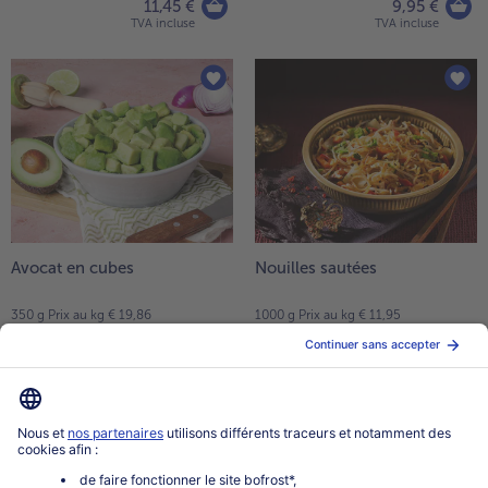
11,45 €
9,95 €
TVA incluse
TVA incluse
Avocat en cubes
Nouilles sautées
350 g Prix au kg € 19,86
1000 g Prix au kg € 11,95
6,95 €
11,95 €
TVA incluse
TVA incluse