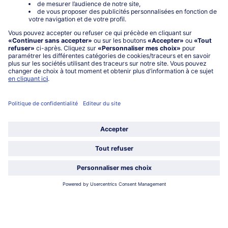
Baby-carottes nature
Petits pois et carottes nature
500 g Prix au kg € 9,90
1000 g Prix au kg € 7,95
4,95 €
7,95 €
TVA incluse
TVA incluse