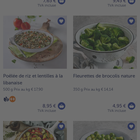
7,65 €
9,45 €
TVA incluse
TVA incluse
Poêlée de riz et lentilles à la
Fleurettes de brocolis nature
libanaise
500 g Prix au kg € 17,90
350 g Prix au kg € 14,14
8,95 €
4,95 €
TVA incluse
TVA incluse