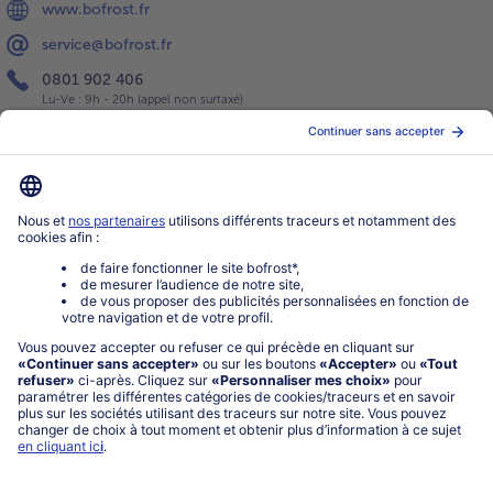
www.bofrost.fr
service@bofrost.fr
0801 902 406
Lu-Ve : 9h - 20h (appel non surtaxé)
Service
À propos de bofrost*
Légal