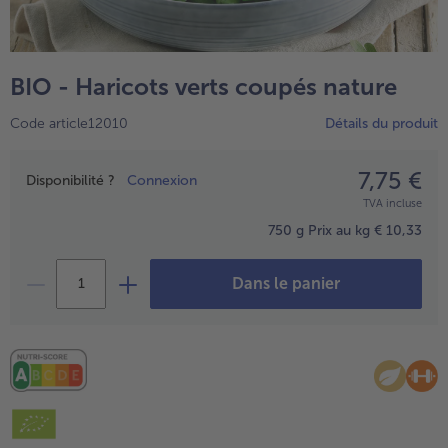
TousPlats cuisinés
Boulangerie & Pâtisserie
TousBoulangerie & Pâtisserie
Entrées, Apéritifs & Snacks
BIO - Haricots verts coupés nature
TousEntrées, Apéritifs & Snacks
Produits non surgelés
Code article12010
Détails du produit
TousProduits non surgelés
100% Végétarien
Tous100% Végétarien
7,75 €
Prix
Disponibilité ?
Connexion
TVA incluse
750 g
Prix au kg € 10,33
Dans le panier