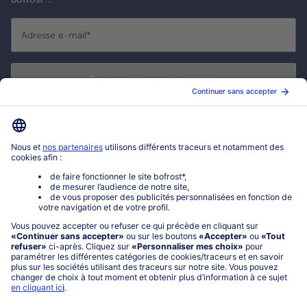
Adresse e-mail
*
S'enregistrer maintenant
*
Oui ! J'accepte que bofrost* utilise mon adresse email pour m'envoyer
ses actualités et offres commerciales. Je peux à tout moment utiliser le
lien de désabonnement intégré dans la newsletter. Cliquez sur la
politique de confidentialité
de bofrost* pour en savoir plus.
Mon compte bofrost*
www.bofrost.fr
service@bofrost.fr
0801 902 406
Lu-Ve : 9h - 20h (appel non surtaxé)