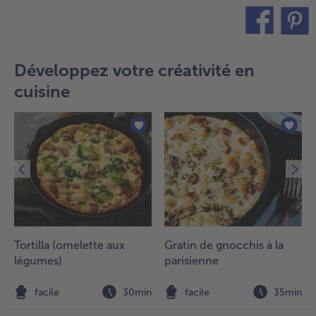
teilen
pin it
Développez votre créativité en
cuisine
Tortilla (omelette aux
Gratin de gnocchis à la
légumes)
parisienne
n
facile
30min
facile
35min