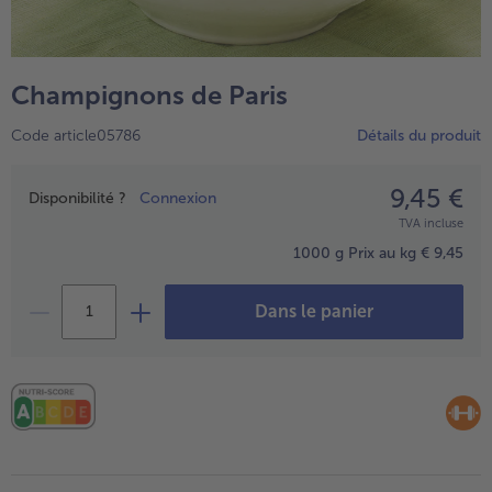
TousPlats cuisinés
Boulangerie & Pâtisserie
TousBoulangerie & Pâtisserie
Entrées, Apéritifs & Snacks
Champignons de Paris
TousEntrées, Apéritifs & Snacks
Produits non surgelés
Code article05786
Détails du produit
TousProduits non surgelés
100% Végétarien
Tous100% Végétarien
9,45 €
Prix
Disponibilité ?
Connexion
TVA incluse
1000 g
Prix au kg € 9,45
Dans le panier