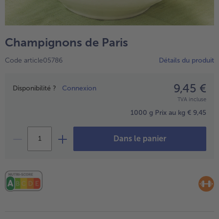
TousPlats cuisinés
Boulangerie & Pâtisserie
TousBoulangerie & Pâtisserie
Entrées, Apéritifs & Snacks
Champignons de Paris
TousEntrées, Apéritifs & Snacks
Produits non surgelés
Code article05786
Détails du produit
TousProduits non surgelés
100% Végétarien
Tous100% Végétarien
9,45 €
Prix
Disponibilité ?
Connexion
TVA incluse
1000 g
Prix au kg € 9,45
Dans le panier