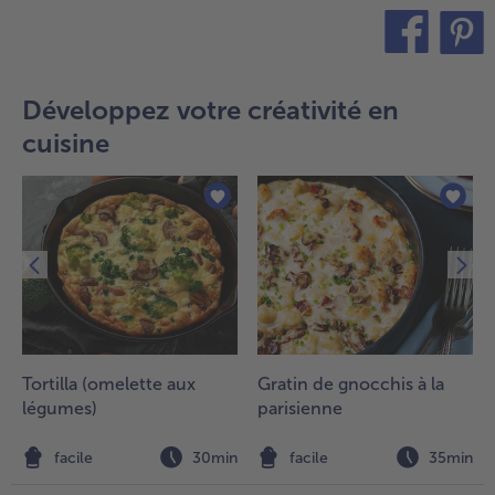
teilen
pin it
Développez votre créativité en
cuisine
Tortilla (omelette aux
Gratin de gnocchis à la
légumes)
parisienne
n
facile
30min
facile
35min