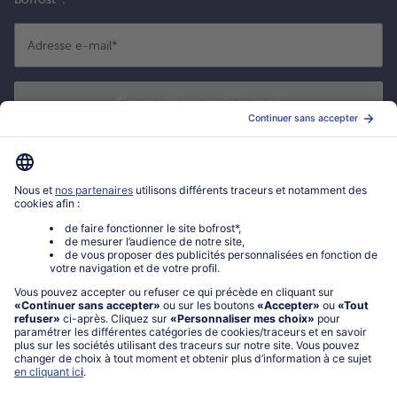
Adresse e-mail
*
S'enregistrer maintenant
*
Oui ! J'accepte que bofrost* utilise mon adresse email pour m'envoyer
ses actualités et offres commerciales. Je peux à tout moment utiliser le
lien de désabonnement intégré dans la newsletter. Cliquez sur la
politique de confidentialité
de bofrost* pour en savoir plus.
Mon compte bofrost*
www.bofrost.fr
service@bofrost.fr
0801 902 406
Lu-Ve : 9h - 20h (appel non surtaxé)