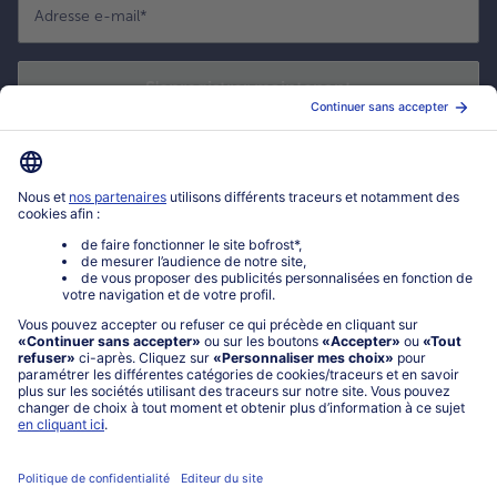
Adresse e-mail
*
S'enregistrer maintenant
*
Oui ! J'accepte que bofrost* utilise mon adresse email pour m'envoyer
ses actualités et offres commerciales. Je peux à tout moment utiliser le
lien de désabonnement intégré dans la newsletter. Cliquez sur la
politique de confidentialité
de bofrost* pour en savoir plus.
Mon compte bofrost*
www.bofrost.fr
service@bofrost.fr
0801 902 406
Lu-Ve : 9h - 20h (appel non surtaxé)
Service