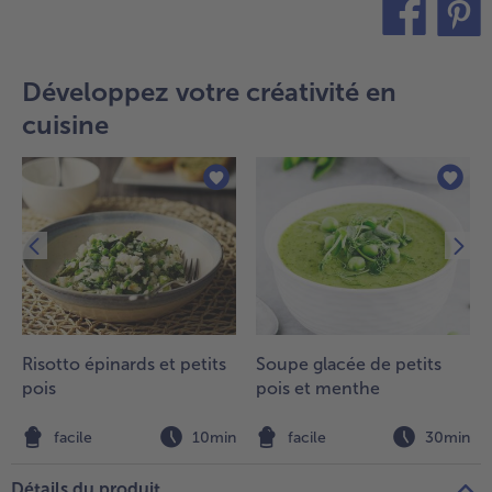
teilen
pin it
Développez votre créativité en
cuisine
Risotto épinards et petits
Soupe glacée de petits
pois
pois et menthe
n
facile
10min
facile
30min
Détails du produit