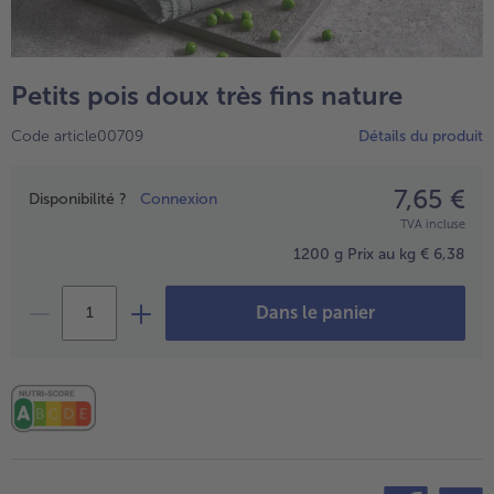
TousPlats cuisinés
Boulangerie & Pâtisserie
TousBoulangerie & Pâtisserie
Entrées, Apéritifs & Snacks
Petits pois doux très fins nature
TousEntrées, Apéritifs & Snacks
Produits non surgelés
Code article00709
Détails du produit
TousProduits non surgelés
100% Végétarien
Tous100% Végétarien
7,65 €
Prix
Disponibilité ?
Connexion
TVA incluse
1200 g
Prix au kg € 6,38
Dans le panier