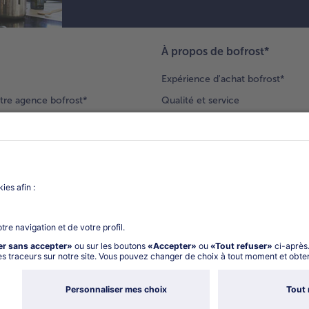
À propos de bofrost*
Expérience d'achat bofrost*
tre agence bofrost*
Qualité et service
ection produits
Nos engagements
Nouveaux clients
catalogue
Nous rejoindre
gue
Vos questions
deur-conseil