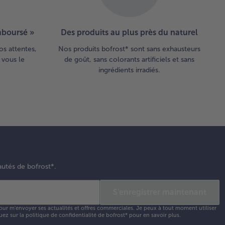
emboursé »
Des produits au plus près du naturel
os attentes,
Nos produits bofrost* sont sans exhausteurs
 vous le
de goût, sans colorants artificiels et sans
ingrédients irradiés.
autés de bofrost*.
S'enregistrer maintenant
our m'envoyer ses actualités et offres commerciales. Je peux à tout moment utiliser
uez sur la
politique de confidentialité
de bofrost* pour en savoir plus.