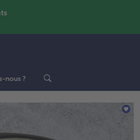
nts
-nous ?