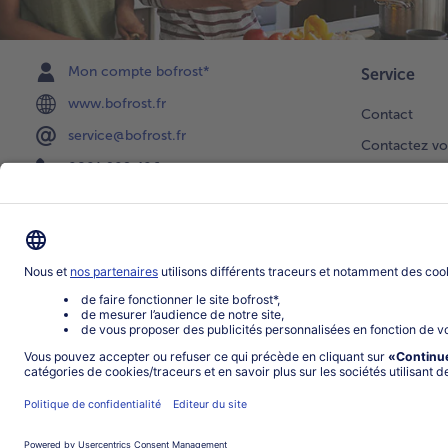
Mon compte bofrost*
Service
www.bofrost.fr
Contact
service@bofrost.fr
Contactez vo
0801 902 406
Faire une sél
Lu-Ve : 9h - 20h (appel non surtaxé)
Newsletter
Demande de 
Notre catalo
Visite du ven
Application
Parrainage