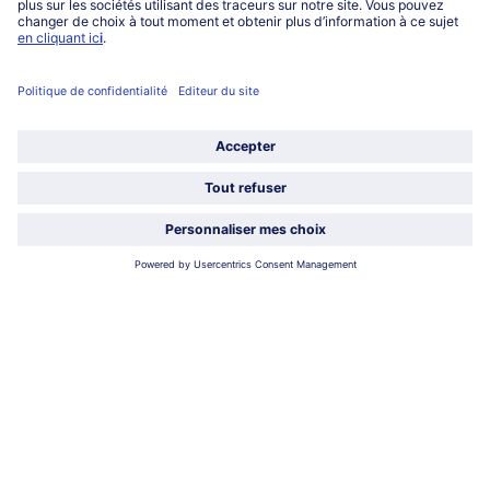
Lu-Ve : 9h - 20h (appel non surtaxé)
Service
À propos de bofrost*
Légal
Choisir le pays / la langue