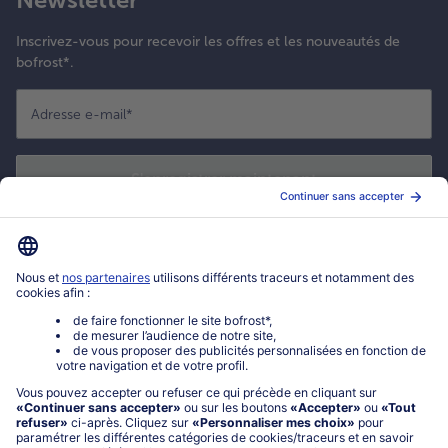
Inscrivez-vous pour recevoir les offres et les nouveautés de
bofrost*.
Adresse e-mail
*
S'enregistrer maintenant
*
Oui ! J'accepte que bofrost* utilise mon adresse email pour m'envoyer
ses actualités et offres commerciales. Je peux à tout moment utiliser le
lien de désabonnement intégré dans la newsletter. Cliquez sur la
politique de confidentialité
de bofrost* pour en savoir plus.
Mon compte bofrost*
www.bofrost.fr
service@bofrost.fr
0801 902 406