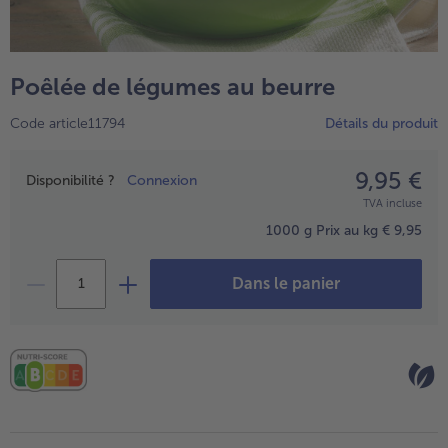
TousPlats cuisinés
Boulangerie & Pâtisserie
TousBoulangerie & Pâtisserie
Entrées, Apéritifs & Snacks
Poêlée de légumes au beurre
TousEntrées, Apéritifs & Snacks
Produits non surgelés
Code article11794
Détails du produit
TousProduits non surgelés
100% Végétarien
Tous100% Végétarien
9,95 €
Prix
Disponibilité ?
Connexion
TVA incluse
1000 g
Prix au kg € 9,95
Dans le panier