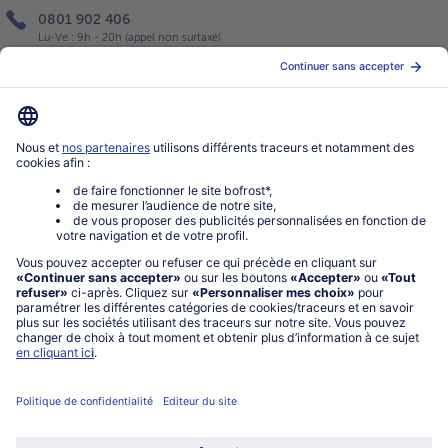
0801 902 406
Lu-Ve : 9h - 20h (appel non surtaxé)
Service
À propos de bofrost*
Légal
Choisir le pays / la langue