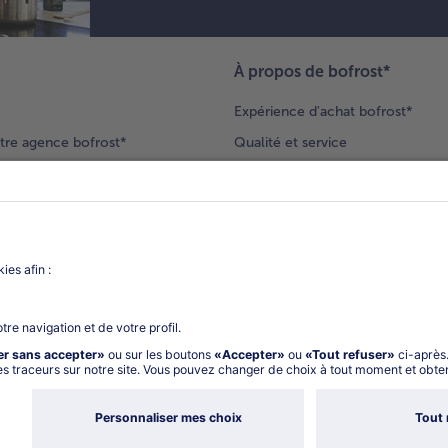
À propos de bofrost*
Expérience d'achat bofrost*
tre agence bofrost*
Qualité et service
ection produits
Nos engagements
Nouveaux clients
catalogue
Nous rejoindre
gue
Vos questions
deur-conseil