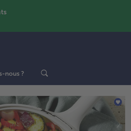
nts
-nous ?