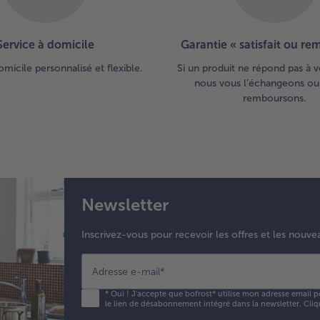
Service à domicile
Garantie « satisfait ou r
omicile personnalisé et flexible.
Si un produit ne répond pas à v
nous vous l’échangeons ou
remboursons.
Newsletter
Inscrivez-vous pour recevoir les offres et les nouve
Adresse e-mail
*
*
Oui ! J'accepte que bofrost* utilise mon adresse email p
le lien de désabonnement intégré dans la newsletter. Cliq