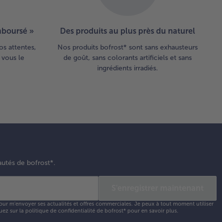
emboursé »
Des produits au plus près du naturel
os attentes,
Nos produits bofrost* sont sans exhausteurs
 vous le
de goût, sans colorants artificiels et sans
ingrédients irradiés.
autés de bofrost*.
S'enregistrer maintenant
our m'envoyer ses actualités et offres commerciales. Je peux à tout moment utiliser
uez sur la
politique de confidentialité
de bofrost* pour en savoir plus.