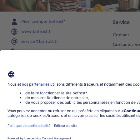
Mon compte bofrost*
Service
www.bofrost.fr
Contact
service@bofrost.fr
Contactez vo
0801 902 406
Faire une sél
Lu-Ve : 9h - 20h (appel non surtaxé)
Newsletter
Demande de 
Notre catalo
Visite du ven
Application
Parrainage