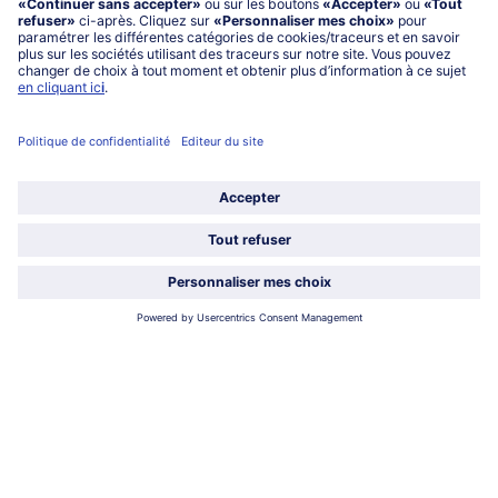
service@bofrost.fr
0801 902 406
Lu-Ve : 9h - 20h (appel non surtaxé)
Service
À propos de bofrost*
Légal