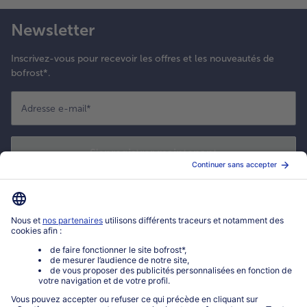
Newsletter
Inscrivez-vous pour recevoir les offres et les nouveautés de
bofrost*.
Adresse e-mail
*
S'enregistrer maintenant
*
Oui ! J'accepte que bofrost* utilise mon adresse email pour m'envoyer
ses actualités et offres commerciales. Je peux à tout moment utiliser le
lien de désabonnement intégré dans la newsletter. Cliquez sur la
politique de confidentialité
de bofrost* pour en savoir plus.
Mon compte bofrost*
www.bofrost.fr