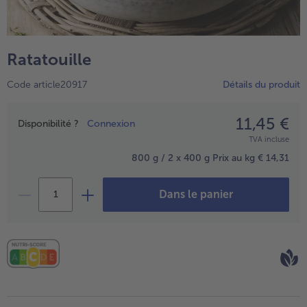
TousPlats cuisinés
Boulangerie & Pâtisserie
TousBoulangerie & Pâtisserie
Entrées, Apéritifs & Snacks
Ratatouille
TousEntrées, Apéritifs & Snacks
Produits non surgelés
Code article20917
Détails du produit
TousProduits non surgelés
100% Végétarien
Tous100% Végétarien
11,45 €
Prix
Disponibilité ?
Connexion
TVA incluse
800 g / 2 x 400 g
Prix au kg € 14,31
Dans le panier