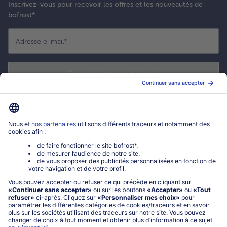
Inscrivez-vous pour recevoir les offres et les nouveautés de
bofrost*.
Adresse e-mail
*
S'enregistrer maintenant
*
Oui ! J'accepte que bofrost* utilise mon adresse email pour m'envoyer
ses actualités et offres commerciales. Je peux à tout moment utiliser le
lien de désabonnement intégré dans la newsletter. Cliquez sur la
politique de confidentialité
de bofrost* pour en savoir plus.
Mon compte bofrost*
www.bofrost.fr
service@bofrost.fr
0801 902 406
Lu-Ve : 9h - 20h (appel non surtaxé)