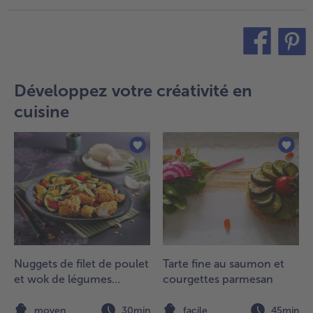
teilen
pin it
Développez votre créativité en
cuisine
Nuggets de filet de poulet
Tarte fine au saumon et
et wok de légumes
courgettes parmesan
asiatiques
moyen
30min
facile
45min