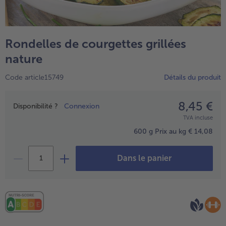
TousPlats cuisinés
Boulangerie & Pâtisserie
TousBoulangerie & Pâtisserie
Entrées, Apéritifs & Snacks
Rondelles de courgettes grillées
TousEntrées, Apéritifs & Snacks
Produits non surgelés
nature
TousProduits non surgelés
100% Végétarien
Code article15749
Détails du produit
Tous100% Végétarien
8,45 €
Prix
Disponibilité ?
Connexion
TVA incluse
600 g
Prix au kg € 14,08
Dans le panier