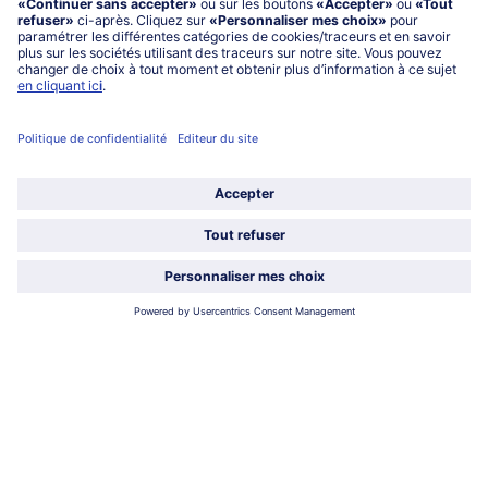
service@bofrost.fr
0801 902 406
Lu-Ve : 9h - 20h (appel non surtaxé)
Service
À propos de bofrost*
Légal