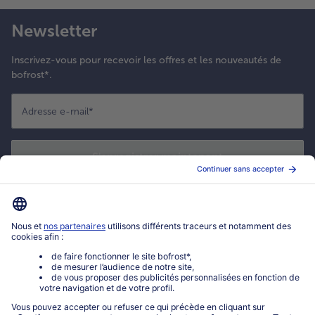
Newsletter
Inscrivez-vous pour recevoir les offres et les nouveautés de
bofrost*.
Adresse e-mail
*
S'enregistrer maintenant
*
Oui ! J'accepte que bofrost* utilise mon adresse email pour m'envoyer
ses actualités et offres commerciales. Je peux à tout moment utiliser le
lien de désabonnement intégré dans la newsletter. Cliquez sur la
politique de confidentialité
de bofrost* pour en savoir plus.
Mon compte bofrost*
www.bofrost.fr