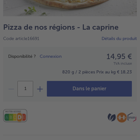
TousPlats cuisinés
Boulangerie & Pâtisserie
TousBoulangerie & Pâtisserie
Entrées, Apéritifs & Snacks
Pizza de nos régions - La caprine
TousEntrées, Apéritifs & Snacks
Produits non surgelés
Code article16691
Détails du produit
TousProduits non surgelés
100% Végétarien
Tous100% Végétarien
14,95 €
Prix
Disponibilité ?
Connexion
TVA incluse
820 g / 2 pièces
Prix au kg € 18,23
Dans le panier