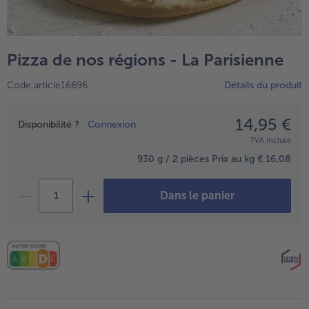
TousPlats cuisinés
Boulangerie & Pâtisserie
TousBoulangerie & Pâtisserie
Entrées, Apéritifs & Snacks
Pizza de nos régions - La Parisienne
TousEntrées, Apéritifs & Snacks
Produits non surgelés
Code article16696
Détails du produit
TousProduits non surgelés
100% Végétarien
Tous100% Végétarien
14,95 €
Prix
Disponibilité ?
Connexion
TVA incluse
930 g / 2 pièces
Prix au kg € 16,08
Dans le panier