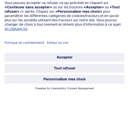
service@bofrost.fr
0801 902 406
Lu-Ve : 9h - 20h (appel non surtaxé)
Service
À propos de bofrost*
Légal