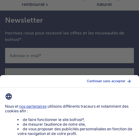
remboursé »
naturel
Newsletter
Inscrivez-vous pour recevoir les offres et les nouveautés de
bofrost*.
Adresse e-mail
*
S'enregistrer maintenant
*
Oui ! J'accepte que bofrost* utilise mon adresse email pour m'envoyer
ses actualités et offres commerciales. Je peux à tout moment utiliser le
lien de désabonnement intégré dans la newsletter. Cliquez sur la
politique de confidentialité
de bofrost* pour en savoir plus.
Mon compte bofrost*
www.bofrost.fr