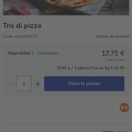
TousPlats cuisinés
Boulangerie & Pâtisserie
TousBoulangerie & Pâtisserie
Entrées, Apéritifs & Snacks
Tris di pizze
TousEntrées, Apéritifs & Snacks
Produits non surgelés
Code article08233
Détails du produit
TousProduits non surgelés
100% Végétarien
Tous100% Végétarien
17,75 €
Prix
Disponibilité ?
Connexion
TVA incluse
1045 g / 3 pièces
Prix au kg € 16,99
Dans le panier