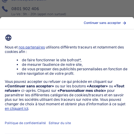
0801 902 406
Lu-Ve : 9h - 20h (appel non surtaxé)
Service
À propos de bofrost*
Légal