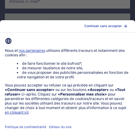
Adresse e-mail
*
S'enregistrer maintenant
*
Oui ! J'accepte que bofrost* utilise mon adresse email pour m'envoyer
ses actualités et offres commerciales. Je peux à tout moment utiliser le
lien de désabonnement intégré dans la newsletter. Cliquez sur la
politique de confidentialité
de bofrost* pour en savoir plus.
Mon compte bofrost*
www.bofrost.fr
service@bofrost.fr
0801 902 406
Lu-Ve : 9h - 20h (appel non surtaxé)
Service