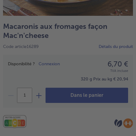
TousPlats cuisinés
Boulangerie & Pâtisserie
TousBoulangerie & Pâtisserie
Entrées, Apéritifs & Snacks
Macaronis aux fromages façon
TousEntrées, Apéritifs & Snacks
Produits non surgelés
Mac'n'cheese
TousProduits non surgelés
100% Végétarien
Code article16289
Détails du produit
Tous100% Végétarien
6,70 €
Prix
Disponibilité ?
Connexion
TVA incluse
320 g
Prix au kg € 20,94
Dans le panier