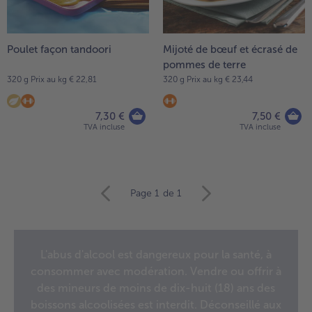
Poulet façon tandoori
Mijoté de bœuf et écrasé de
pommes de terre
320 g Prix au kg € 22,81
320 g Prix au kg € 23,44
7,30 €
7,50 €
TVA incluse
TVA incluse
Continuer
Page 1
de 1
avec
la
vue
d’ensemble
L'abus d'alcool est dangereux pour la santé, à
des
consommer avec modération. Vendre ou offrir à
articles.
Vous
des mineurs de moins de dix-huit (18) ans des
avez
boissons alcoolisées est interdit. Déconseillé aux