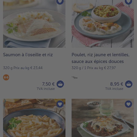
articles
TousPlats cuisinés
sur
Boulangerie & Pâtisserie
la
TousBoulangerie & Pâtisserie
Entrées, Apéritifs & Snacks
liste.
TousEntrées, Apéritifs & Snacks
Produits non surgelés
TousProduits non surgelés
100% Végétarien
Tous100% Végétarien
Saumon à l'oseille et riz
Poulet, riz jaune et lentilles,
sauce aux épices douces
320 g Prix au kg € 23,44
320 g / 1 Prix au kg € 27,97
7,50 €
8,95 €
TVA incluse
TVA incluse