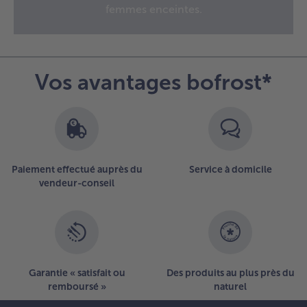
33
femmes enceintes.
articles
sur
la
liste.
Vos avantages bofrost*
Paiement effectué auprès du
Service à domicile
vendeur-conseil
Garantie « satisfait ou
Des produits au plus près du
remboursé »
naturel