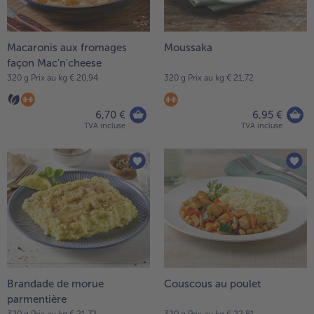
Macaronis aux fromages
Moussaka
façon Mac'n'cheese
320 g Prix au kg € 20,94
320 g Prix au kg € 21,72
6,70 €
6,95 €
TVA incluse
TVA incluse
Brandade de morue
Couscous au poulet
parmentière
320 g Prix au kg € 21,72
320 g Prix au kg € 22,81