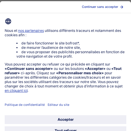
0801 902 406
Lu-Ve : 9h - 20h (appel non surtaxé)
Service
À propos de bofrost*
Légal
Choisir le pays / la langue