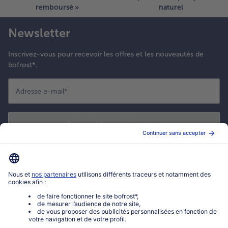
remboursé »
naturel
Newsletter
Inscrivez-vous pour recevoir les offres et les nouveautés de
bofrost*.
Adresse e-mail
*
S'enregistrer maintenant
*
Oui ! J'accepte que bofrost* utilise mon adresse email pour m'envoyer
ses actualités et offres commerciales. Je peux à tout moment utiliser le
lien de désabonnement intégré dans la newsletter. Cliquez sur la
politique de confidentialité
de bofrost* pour en savoir plus.
Mon compte bofrost*
www.bofrost.fr