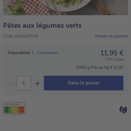
TousPlats cuisinés
Boulangerie & Pâtisserie
TousBoulangerie & Pâtisserie
Entrées, Apéritifs & Snacks
Pâtes aux légumes verts
TousEntrées, Apéritifs & Snacks
Produits non surgelés
Code article20509
Détails du produit
TousProduits non surgelés
100% Végétarien
Tous100% Végétarien
11,95 €
Prix
Disponibilité ?
Connexion
TVA incluse
1000 g
Prix au kg € 11,95
Dans le panier