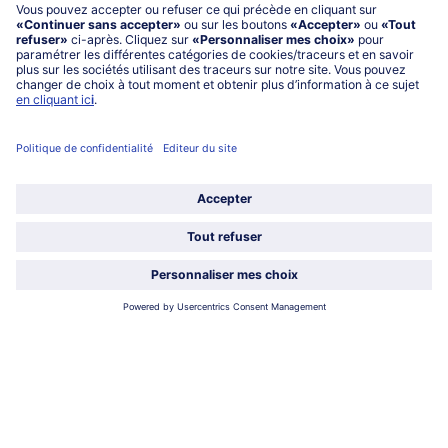
service@bofrost.fr
0801 902 406
Lu-Ve : 9h - 20h (appel non surtaxé)
Service
À propos de bofrost*
Légal