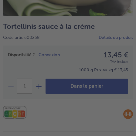
TousPlats cuisinés
Boulangerie & Pâtisserie
TousBoulangerie & Pâtisserie
Entrées, Apéritifs & Snacks
Tortellinis sauce à la crème
TousEntrées, Apéritifs & Snacks
Produits non surgelés
Code article00258
Détails du produit
TousProduits non surgelés
100% Végétarien
Tous100% Végétarien
13,45 €
Prix
Disponibilité ?
Connexion
TVA incluse
1000 g
Prix au kg € 13,45
Dans le panier