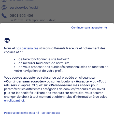
service@bofrost.fr
0801 902 406
Lu-Ve : 9h - 20h (appel non surtaxé)
Service
À propos de bofrost*
Légal