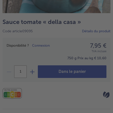
TousPlats cuisinés
Boulangerie & Pâtisserie
TousBoulangerie & Pâtisserie
Entrées, Apéritifs & Snacks
Sauce tomate « della casa »
TousEntrées, Apéritifs & Snacks
Produits non surgelés
Code article09095
Détails du produit
TousProduits non surgelés
100% Végétarien
Tous100% Végétarien
7,95 €
Prix
Disponibilité ?
Connexion
TVA incluse
750 g
Prix au kg € 10,60
Dans le panier