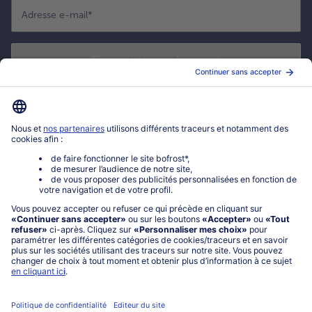
Adresse e-mail
*
S'enregistrer maintenant
*
Oui ! J'accepte que bofrost* utilise mon adresse email pour m'envoyer
ses actualités et offres commerciales. Je peux à tout moment utiliser le
lien de désabonnement intégré dans la newsletter. Cliquez sur la
politique de confidentialité
de bofrost* pour en savoir plus.
Mon compte bofrost*
www.bofrost.fr
service@bofrost.fr
0801 902 406
Lu-Ve : 9h - 20h (appel non surtaxé)
Service