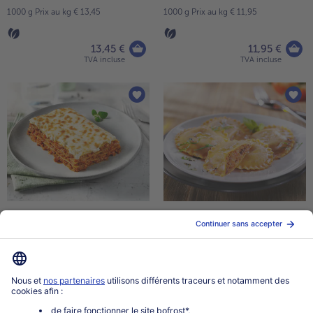
1000 g Prix au kg € 13,45
1000 g Prix au kg € 11,95
13,45 €
11,95 €
TVA incluse
TVA incluse
free Lasagnes à la bolognaise
Grands Girasolis à la
méditerranéenne
400 g Prix au kg € 21,13
500 g Prix au kg € 19,90
8,45 €
9,95 €
TVA incluse
TVA incluse