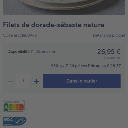
TousPlats cuisinés
Boulangerie & Pâtisserie
TousBoulangerie & Pâtisserie
Entrées, Apéritifs & Snacks
Filets de dorade-sébaste nature
TousEntrées, Apéritifs & Snacks
Produits non surgelés
Code article00475
Détails du produit
TousProduits non surgelés
100% Végétarien
Tous100% Végétarien
26,95 €
Prix
Disponibilité ?
Connexion
TVA incluse
950 g / 7-14 pièces
Prix au kg € 28,37
Dans le panier