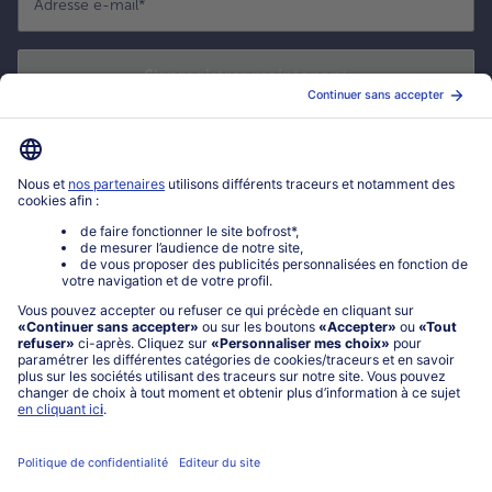
Adresse e-mail
*
S'enregistrer maintenant
*
Oui ! J'accepte que bofrost* utilise mon adresse email pour m'envoyer
ses actualités et offres commerciales. Je peux à tout moment utiliser le
lien de désabonnement intégré dans la newsletter. Cliquez sur la
politique de confidentialité
de bofrost* pour en savoir plus.
Mon compte bofrost*
www.bofrost.fr
service@bofrost.fr
0801 902 406
Lu-Ve : 9h - 20h (appel non surtaxé)
Service