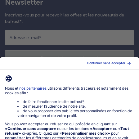
Newsletter
Inscrivez-vous pour recevoir les offres et les nouveautés de
bofrost*.
Adresse e-mail
*
S'enregistrer maintenant
*
Oui ! J'accepte que bofrost* utilise mon adresse email pour m'envoyer
ses actualités et offres commerciales. Je peux à tout moment utiliser le
lien de désabonnement intégré dans la newsletter. Cliquez sur la
politique de confidentialité
de bofrost* pour en savoir plus.
Mon compte bofrost*
www.bofrost.fr
service@bofrost.fr