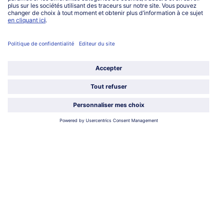
0801 902 406
Lu-Ve : 9h - 20h (appel non surtaxé)
Service
À propos de bofrost*
Légal
Choisir le pays / la langue