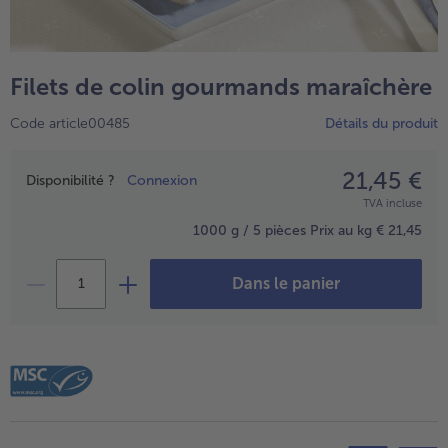
TousPlats cuisinés
Boulangerie & Pâtisserie
TousBoulangerie & Pâtisserie
Entrées, Apéritifs & Snacks
Filets de colin gourmands maraîchère
TousEntrées, Apéritifs & Snacks
Produits non surgelés
Code article00485
Détails du produit
TousProduits non surgelés
100% Végétarien
Tous100% Végétarien
21,45 €
Prix
Disponibilité ?
Connexion
TVA incluse
1000 g / 5 pièces
Prix au kg € 21,45
Dans le panier