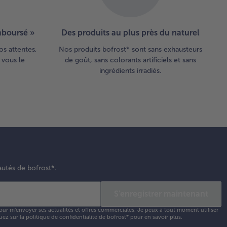
emboursé »
Des produits au plus près du naturel
os attentes,
Nos produits bofrost* sont sans exhausteurs
 vous le
de goût, sans colorants artificiels et sans
ingrédients irradiés.
autés de bofrost*.
S'enregistrer maintenant
our m'envoyer ses actualités et offres commerciales. Je peux à tout moment utiliser
uez sur la
politique de confidentialité
de bofrost* pour en savoir plus.