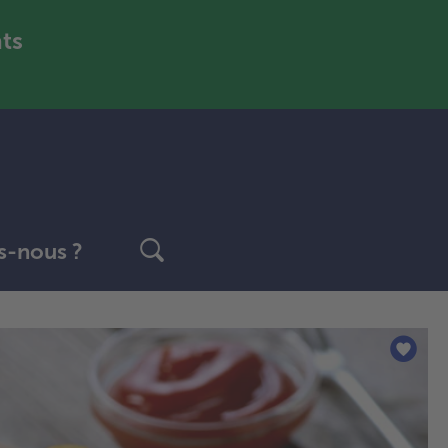
nts
-nous ?