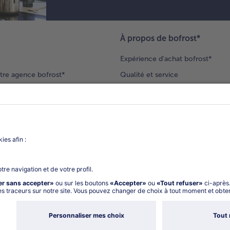
À propos de bofrost*
Expérience d'achat bofrost*
tre agence bofrost*
Qualité et service
ection produits
Nos engagements
Nouveaux clients
catalogue
Nous rejoindre
gue
Vos questions
deur-conseil