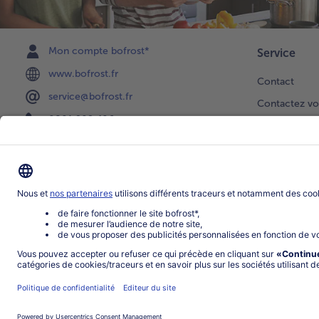
Mon compte bofrost*
Service
www.bofrost.fr
Contact
service@bofrost.fr
Contactez vo
0801 902 406
Faire une sél
Lu-Ve : 9h - 20h (appel non surtaxé)
Newsletter
Demande de 
Notre catalo
Visite du ven
Application
Parrainage