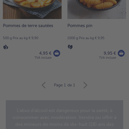
Pommes de terre sautées
Pommes pin
500 g Prix au kg € 9,90
1000 g Prix au kg € 9,95
4,95 €
9,95 €
TVA incluse
TVA incluse
Continuer
Page 1
de 1
avec
la
vue
d’ensemble
L'abus d'alcool est dangereux pour la santé, à
des
consommer avec modération. Vendre ou offrir à
articles.
Vous
des mineurs de moins de dix-huit (18) ans des