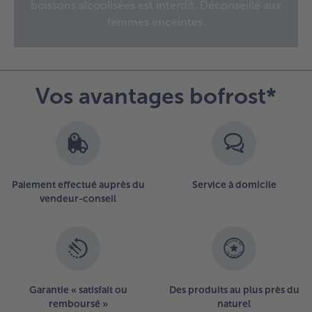
avez
boissons alcoolisées est interdit. Déconseillé aux
20
femmes enceintes.
articles
sur
la
liste.
Vos avantages bofrost*
Paiement effectué auprès du
Service à domicile
vendeur-conseil
Garantie « satisfait ou
Des produits au plus près du
remboursé »
naturel