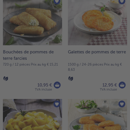
articles
TousPlats cuisinés
sur
Boulangerie & Pâtisserie
la
TousBoulangerie & Pâtisserie
Entrées, Apéritifs & Snacks
liste.
TousEntrées, Apéritifs & Snacks
Produits non surgelés
TousProduits non surgelés
100% Végétarien
Tous100% Végétarien
Bouchées de pommes de
Galettes de pommes de terre
terre farcies
720 g / 12 pièces Prix au kg € 15,21
1500 g / 24-26 pièces Prix au kg €
8,63
10,95 €
12,95 €
TVA incluse
TVA incluse