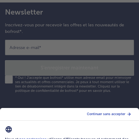
Newsletter
Inscrivez-vous pour recevoir les offres et les nouveautés de
bofrost*.
Adresse e-mail
*
S'enregistrer maintenant
*
Oui ! J'accepte que bofrost* utilise mon adresse email pour m'envoyer
ses actualités et offres commerciales. Je peux à tout moment utiliser le
lien de désabonnement intégré dans la newsletter. Cliquez sur la
politique de confidentialité
de bofrost* pour en savoir plus.
Mon compte bofrost*
www.bofrost.fr