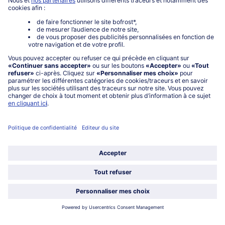
service@bofrost.fr
0801 902 406
Lu-Ve : 9h - 20h (appel non surtaxé)
Service
À propos de bofrost*
Légal