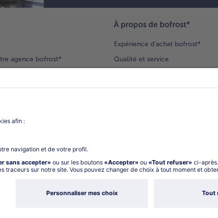
À propos de bofrost*
Expérience d'achat bofrost*
tre agence bofrost*
Qualité et service
ection produits
Nos engagements
Nouveaux clients
catalogue
Nous rejoindre
gue
Vos questions
deur-conseil