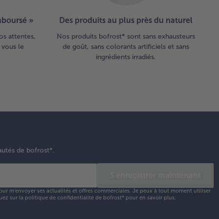
emboursé »
Des produits au plus près du naturel
os attentes,
Nos produits bofrost* sont sans exhausteurs
 vous le
de goût, sans colorants artificiels et sans
ingrédients irradiés.
autés de bofrost*.
S'enregistrer maintenant
our m'envoyer ses actualités et offres commerciales. Je peux à tout moment utiliser
uez sur la
politique de confidentialité
de bofrost* pour en savoir plus.