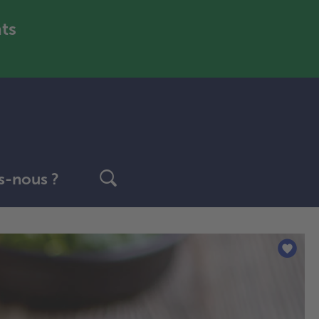
nts
-nous ?