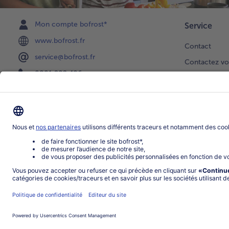
Mon compte bofrost*
Service
www.bofrost.fr
Contact
service@bofrost.fr
Contactez vo
0801 902 406
Faire une sél
Lu-Ve : 9h - 20h (appel non surtaxé)
Newsletter
Demande de 
Notre catalo
Visite du ven
Application
Parrainage