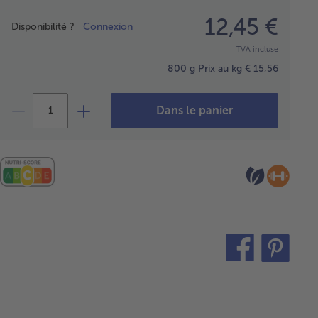
Prix
12,45 €
Disponibilité ?
Connexion
TVA incluse
800 g
Prix au kg € 15,56
Dans le panier
teilen
pin
it